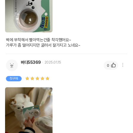
상품 필수 정보
벽에 부착해서 빨아먹는건줄 착각했어요~ 

가루가 좀 떨어지지만 굴려서 잘가지고 노네요~
품명 및 모델명
브리더랩 마따따비 알사탕 1p
법에 의한 인증,허가 등을
버디55369
2025.01.15
0
상품상세설명 참조
받았음을 확인할수 있는
경우 그에 대한 사항
첫구매
제조국 또는 원산지
중국
제조자,수입품의 경우
M.P.,LTD
수입자를 함께 표기
AS책임자와 전화번호
어바웃펫 // 1644-9601
또는 소비자상담 관련
전화번호
유통기한이 최소 2026.12.04이거나 그