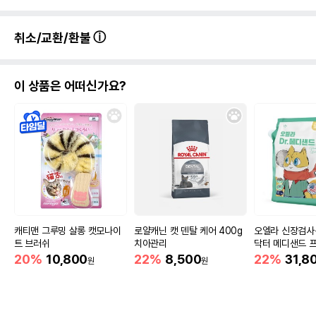
취소/교환/환불
이 상품은 어떠신가요?
캐티맨 그루밍 살롱 캣모나이
로얄캐닌 캣 덴탈 케어 400g
오엘라 신장검사
트 브러쉬
치아관리
닥터 메디샌드 
나이트 11kg
20%
10,800
22%
8,500
22%
31,8
원
원