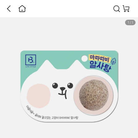
1
/
1