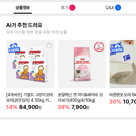
상품정보
후기
Q&A
5
0
Ai가 추천 드려요
우리 아이를 위한 맞춤 취향 저격 상품
[4개세트] 가필드 고양이모래
로얄캐닌 캣 마더&베이비 모
바른벤토모래 6
보라(굵은입자) 4.55kg 카사
아보기(400g/4/10kg)
20%
10,7
바모래
14%
84,900
39%
7,900
원
원