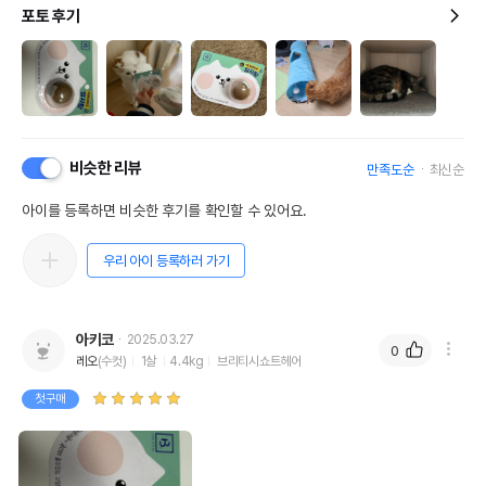
포토 후기
비슷한 리뷰
만족도순
최신순
아이를 등록하면 비슷한 후기를 확인할 수 있어요.
우리 아이 등록하러 가기
아키코
2025.03.27
0
레오
(수컷)
1살
4.4kg
브리티시쇼트헤어
첫구매