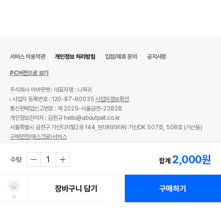
서비스 이용약관
개인정보 처리방침
입점/제휴 문의
공지사항
PC버전으로 보기
주식회사 어바웃펫
대표자명 : 나옥귀
사업자 등록번호 : 120-87-90035
사업자정보확인
통신판매업신고번호 : 제 2025-서울금천-2382호
개인정보관리자 : 김원규 hello@aboutpet.co.kr
서울특별시 금천구 가산디지털2로 144, 현대테라타워 가산DK 507호, 508호 (가산동)
구매안전(에스크로)서비스
© copyright (c) www.aboutpet.co.kr all rights reserved.
2,000
원
수량
합계
장바구니 담기
구매하기
찜