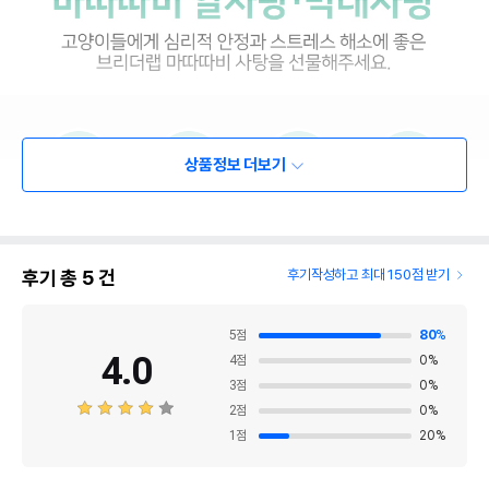
상품정보 더보기
후기 총
5
건
후기작성하고 최대 150점 받기
5
점
80
%
4.0
4
점
0
%
3
점
0
%
2
점
0
%
1
점
20
%