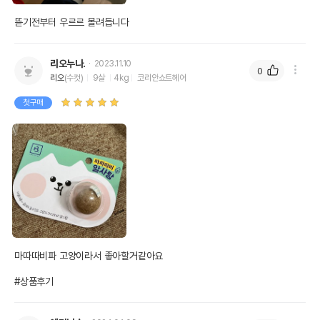
이후인 상품이 출고됩니다.
유통기한
단, 상품명에 유통기한 명시된 경우, 해당
뜯기전부터 우르르 몰려듭니다
유통기한을 따릅니다.
리오누나.
2023.11.10
0
리오
(수컷)
9살
4kg
코리안쇼트헤어
첫구매
마따따비파 고양이라서 좋아할거같아요

#상품후기