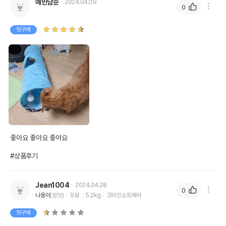
예민남순
2024.04.09
0
첫구매
좋아요 좋아요 좋아요 

#상품후기
Jean1004
2024.04.28
0
나옹이
(암컷)
9살
5.2kg
코리안쇼트헤어
첫구매