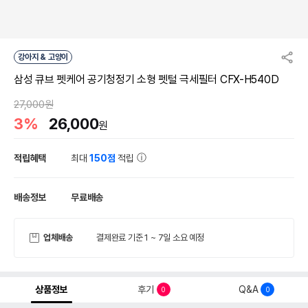
강아지 & 고양이
삼성 큐브 펫케어 공기청정기 소형 펫털 극세필터 CFX-H540D
27,000원
3%
26,000
원
적립혜택
최대
150점
적립
배송정보
무료배송
업체배송
결제완료 기준 1 ~ 7일 소요 예정
상품정보
후기
Q&A
0
0