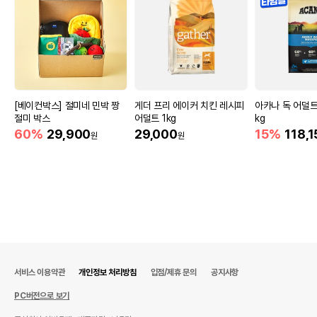
[베이컨박스] 절미네 민박 짱
게더 프리 에이커 치킨 레시피
아카나 독 어덜트 
절미 박스
어덜트 1kg
kg
60%
29,900
29,000
15%
118,1
원
원
서비스 이용약관
개인정보 처리방침
입점/제휴 문의
공지사항
PC버전으로 보기