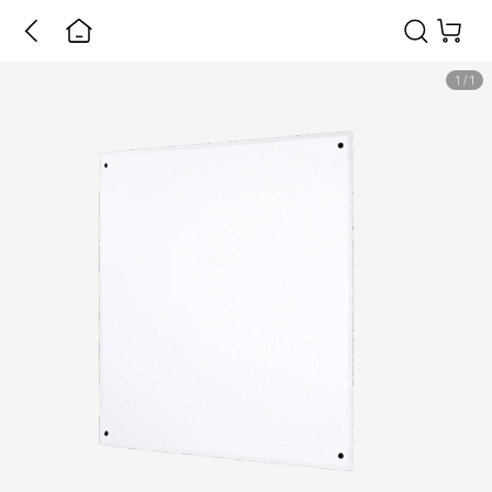
1
/
1