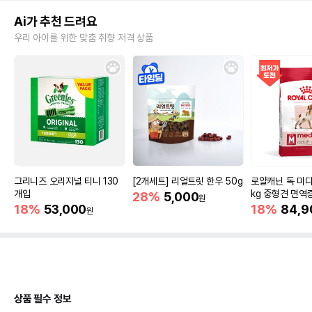
Ai가 추천 드려요
우리 아이를 위한 맞춤 취향 저격 상품
그리니즈 오리지널 티니 130
[2개세트] 리얼트릿 한우 50g
로얄캐닌 독 미디
개입
kg 중형견 면역
28%
5,000
원
18%
53,000
18%
84,9
원
상품 필수 정보