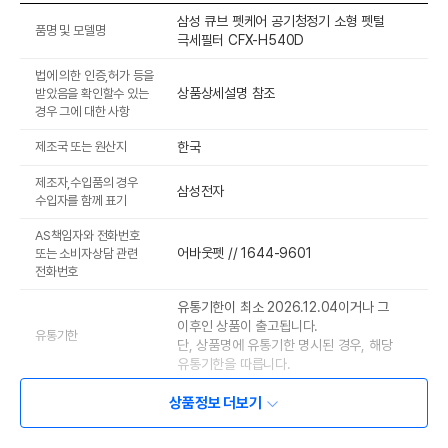
삼성 큐브 펫케어 공기청정기 소형 펫털
품명 및 모델명
극세필터 CFX-H540D
법에 의한 인증,허가 등을
상품상세설명 참조
받았음을 확인할수 있는
경우 그에 대한 사항
제조국 또는 원산지
한국
제조자,수입품의 경우
삼성전자
수입자를 함께 표기
AS책임자와 전화번호
어바웃펫 // 1644-9601
또는 소비자상담 관련
전화번호
유통기한이 최소 2026.12.04이거나 그
이후인 상품이 출고됩니다.
유통기한
단, 상품명에 유통기한 명시된 경우, 해당
유통기한을 따릅니다.
상품정보 더보기