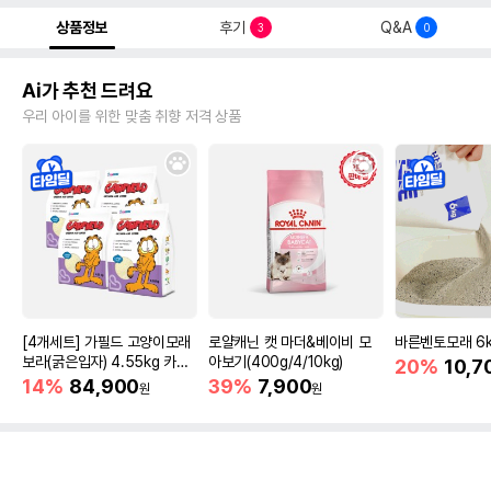
상품정보
후기
Q&A
3
0
Ai가 추천 드려요
우리 아이를 위한 맞춤 취향 저격 상품
[4개세트] 가필드 고양이모래
로얄캐닌 캣 마더&베이비 모
바른벤토모래 6
보라(굵은입자) 4.55kg 카사
아보기(400g/4/10kg)
20%
10,7
바모래
14%
84,900
39%
7,900
원
원