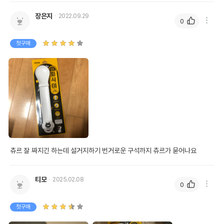
장은지
2022.09.29
0
첫구매
츄르 잘 짜지긴 하는데 설거지하기 번거로운 구석까지 츄르가 묻어나요
티모
2025.02.08
0
첫구매