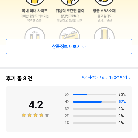
상품정보 더보기
후기 총
3
건
후기작성하고 최대 150점 받기
5
점
33
%
4.2
4
점
67
%
3
점
0
%
2
점
0
%
1
점
0
%