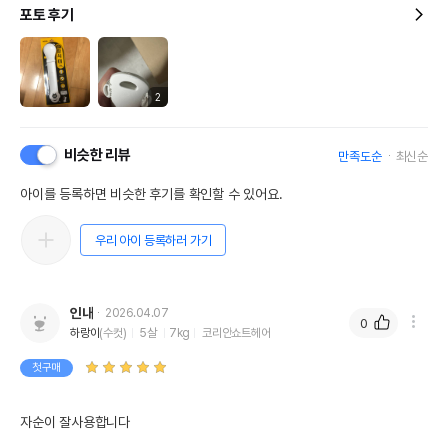
포토 후기
2
비슷한 리뷰
만족도순
최신순
아이를 등록하면 비슷한 후기를 확인할 수 있어요.
우리 아이 등록하러 가기
인내
2026.04.07
0
하랑이
(수컷)
5살
7kg
코리안쇼트헤어
첫구매
자순이 잘사용합니다