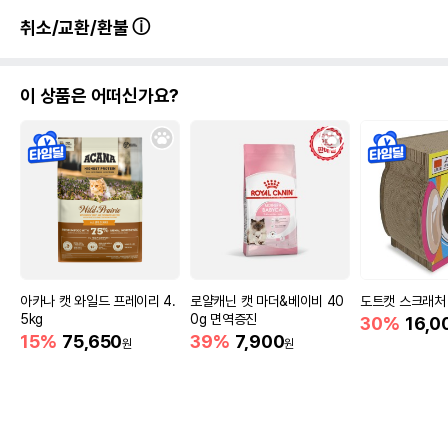
취소/교환/환불
이 상품은 어떠신가요?
아카나 캣 와일드 프레이리 4.
로얄캐닌 캣 마더&베이비 40
도트캣 스크래처 
5kg
0g 면역증진
30%
16,0
15%
75,650
39%
7,900
원
원