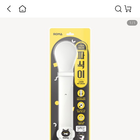
1
/
1