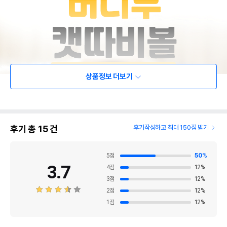
상품정보 더보기
후기 총
15
건
후기작성하고 최대 150점 받기
5
점
50
%
3.7
4
점
12
%
3
점
12
%
2
점
12
%
1
점
12
%