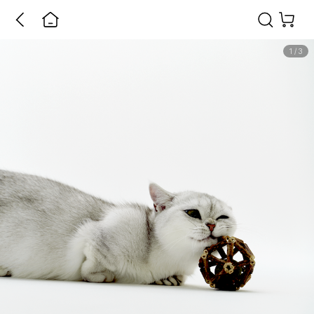
1
/
3