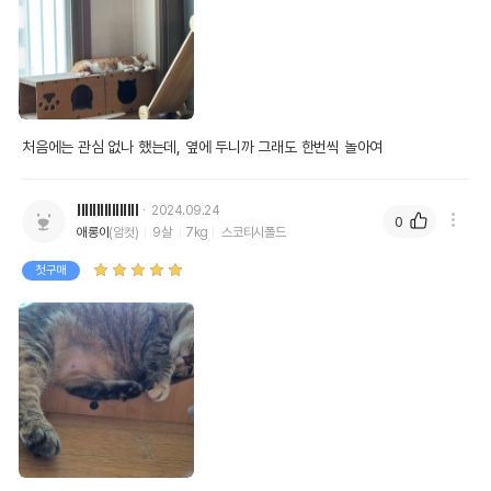
처음에는 관심 없나 했는데, 옆에 두니까 그래도 한번씩 놀아여 
IllIIlllIIIllIII
2024.09.24
0
애롱이
(암컷)
9살
7kg
스코티시폴드
첫구매