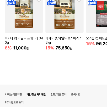
아카나 캣 와일드 프레이리 34
아카나 캣 와일드 프레이리 4.
오리젠 캣 피트앤
0g
5kg
15%
96,2
8%
11,000
15%
75,650
원
원
서비스 이용약관
개인정보 처리방침
입점/제휴 문의
공지사항
PC버전으로 보기