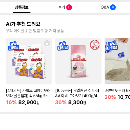
상품정보
후기
Q&A
15
0
Ai가 추천 드려요
우리 아이를 위한 맞춤 취향 저격 상품
[4개세트] 가필드 고양이모래
[10%쿠폰] 로얄캐닌 캣 마더
바른벤토모래 6
보라(굵은입자) 4.55kg 카사
&베이비 모아보기(400g/4/1
20%
10,7
바모래
0kg)
16%
82,900
36%
8,300
원
원