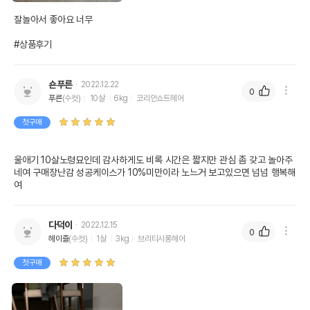
잘놀아서 좋아요 너무

#상품후기
숀푸른
2022.12.22
0
푸른
(수컷)
10살
6kg
코리안쇼트헤어
첫구매
울애기 10살노령묘인데 감사하게도 비록 시간은 짧지만 관심 좀 갖고 놀아주
네여 구매장난감 성공케이스가 10%미만이라 노느거 보고있으면 넘넘 행복해
여
다덕이
2022.12.15
0
헤이즐
(수컷)
1살
3kg
브리티시롱헤어
첫구매