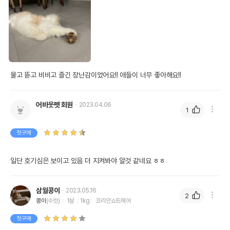
물고 뜯고 비비고 즐긴 장난감이었어요!! 애들이 너무 좋아해요!!
어바웃펫 회원
2023.04.06
1
첫구매
일단 호기심은 보이고 있음 더 지켜봐야 알것 같네요 ㅎㅎ
삼월콩이
2023.05.16
2
콩이
(수컷)
1살
1kg
코리안쇼트헤어
첫구매