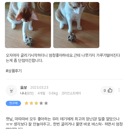
오자마자 굴리기시작하더니 엄청좋아하네요.근데 나뭇가지 가루가떨어진다
는게 좀 단점이긴합니다.

#상품후기
요쏘
2023.03.23
0
나나
(암컷)
4개월
0.6kg
코리안쇼트헤어
첫구매
캣닢, 마따따비 모두 좋아하는 우리 애기에게 최고의 장난감! 일줄 알았으나 
ㅠㅠ 생각보다 잘 안놀아주고.. 한번 굴리거나 물면 바로 바스락- 하면서 엄청 