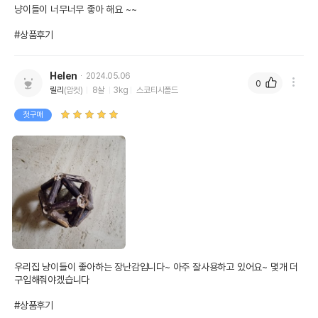
냥이들이 너무너무 좋아 해요 ~~

#상품후기
Helen
2024.05.06
0
릴리
(암컷)
8살
3kg
스코티시폴드
첫구매
우리집 냥이들이 좋아하는 장난감입니다~ 아주 잘사용하고 있어요~ 몇개 더 
구입해줘야겠습니다

#상품후기