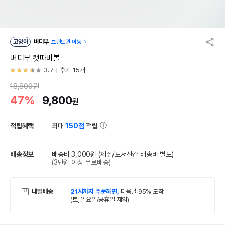
고양이
버디부
브랜드관 이동
버디부 캣따비볼
3.7
후기 15개
18,800원
47%
9,800
원
적립혜택
최대
150점
적립
배송정보
배송비 3,000원
(제주/도서산간 배송비 별도)
(3만원 이상 무료배송)
내일배송
21시까지 주문하면,
다음날 95% 도착
(토, 일요일/공휴일 제외)