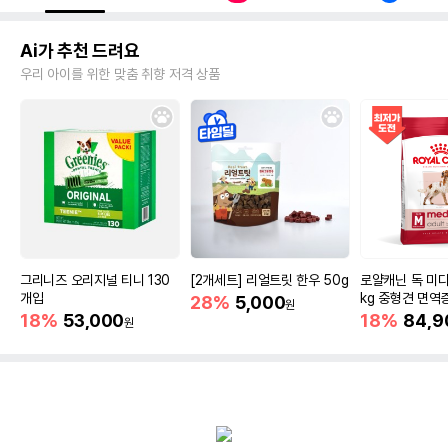
Ai가 추천 드려요
우리 아이를 위한 맞춤 취향 저격 상품
그리니즈 오리지널 티니 130
[2개세트] 리얼트릿 한우 50g
로얄캐닌 독 미디
개입
kg 중형견 면역
28%
5,000
원
18%
53,000
18%
84,9
원