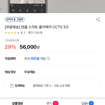
강아지 & 고양이
[무료배송] 텐플 스마트 홈카메라 CCTV 3.0
4.7
후기 133개
79,800원
29%
56,000
원
적립혜택
최대
150점
적립
배송정보
무료배송
업체배송
결제완료 기준 2 ~ 5일 소요 예정
상품정보
후기
Q&A
133
35