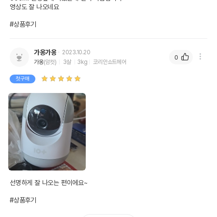
영상도 잘 나오네요

#상품후기
가옹가옹
2023.10.20
0
가옹
(암컷)
3살
3kg
코리안쇼트헤어
첫구매
선명하게 잘 나오는 편이에요~

#상품후기