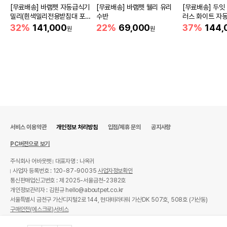
[무료배송] 바램펫 자동급식기
[무료배송] 바램펫 웰리 유리
[무료배송] 두잇
밀리(흰색밀리전용받침대 포
수반
러스 화이트 자
함)
S/M
32%
141,000
22%
69,000
37%
144,
원
원
서비스 이용약관
개인정보 처리방침
입점/제휴 문의
공지사항
PC버전으로 보기
주식회사 어바웃펫
대표자명 : 나옥귀
사업자 등록번호 : 120-87-90035
사업자정보확인
통신판매업신고번호 : 제 2025-서울금천-2382호
개인정보관리자 : 김원규 hello@aboutpet.co.kr
서울특별시 금천구 가산디지털2로 144, 현대테라타워 가산DK 507호, 508호 (가산동)
구매안전(에스크로)서비스
© copyright (c) www.aboutpet.co.kr all rights reserved.