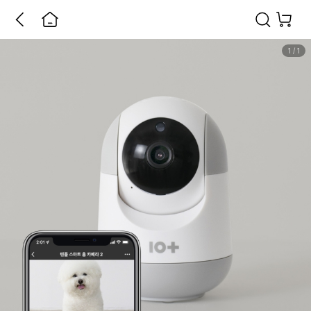
1
/
1