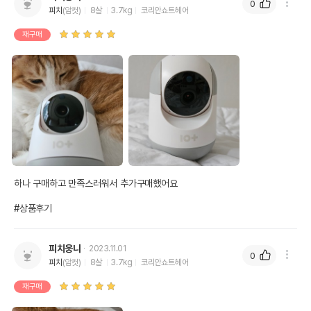
0
피치
(암컷)
8살
3.7kg
코리안쇼트헤어
재구매
하나 구매하고 만족스러워서 추가구매했어요

#상품후기
피치웅니
2023.11.01
0
피치
(암컷)
8살
3.7kg
코리안쇼트헤어
재구매