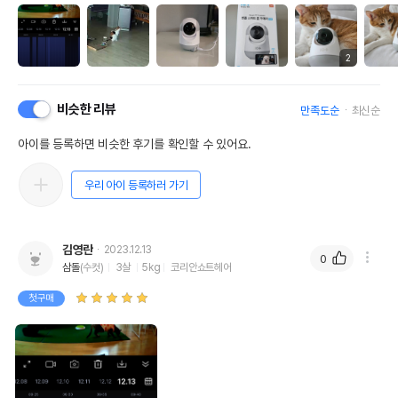
중국
제조자,수입품의 경우
주식회사 애니온넷
수입자를 함께 표기
2
AS책임자와 전화번호
어바웃펫 // 1644-9601
또는 소비자상담 관련
비슷한 리뷰
만족도순
최신순
전화번호
유통기한이 최소 2026.12.06이거나 그
아이를 등록하면 비슷한 후기를 확인할 수 있어요.
이후인 상품이 출고됩니다.
유통기한
단, 상품명에 유통기한 명시된 경우, 해당
우리 아이 등록하러 가기
유통기한을 따릅니다.
김영란
2023.12.13
0
삼돌
(수컷)
3살
5kg
코리안쇼트헤어
첫구매