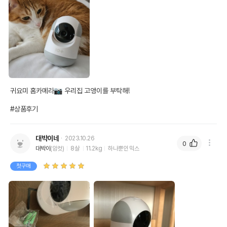
귀요미 홈카메라📷 우리집 고앵이를 부탁해!

#상품후기
대박이네
2023.10.26
0
대박이
(암컷)
8살
11.2kg
하나뿐인 믹스
첫구매