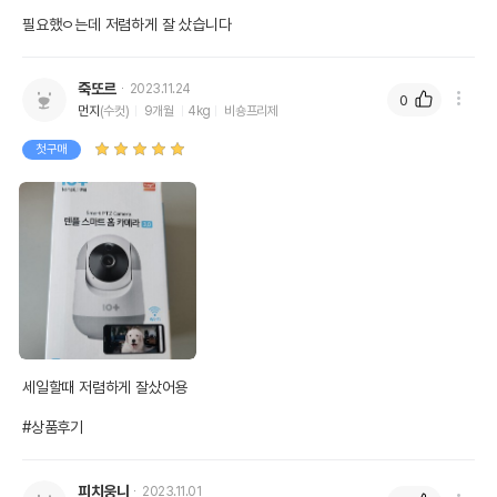
필요했ㅇ는데 저렴하게 잘 샀습니다 
죽또르
2023.11.24
0
먼지
(수컷)
9개월
4kg
비숑프리제
첫구매
세일할때 저렴하게 잘샀어용

#상품후기
피치웅니
2023.11.01