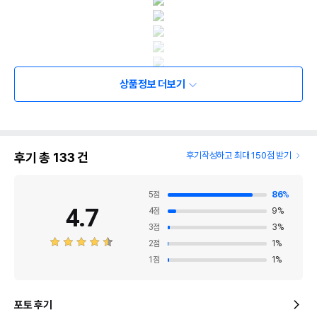
상품정보 더보기
후기 총
133
건
후기작성하고 최대 150점 받기
5
점
86
%
4.7
4
점
9
%
상품 필수 정보
3
점
3
%
품명 및 모델명
텐플 스마트 홈카메라 CCTV 3.0
2
점
1
%
1
점
1
%
법에 의한 인증,허가 등을
상품상세설명 참조
받았음을 확인할수 있는
경우 그에 대한 사항
포토 후기
제조국 또는 원산지