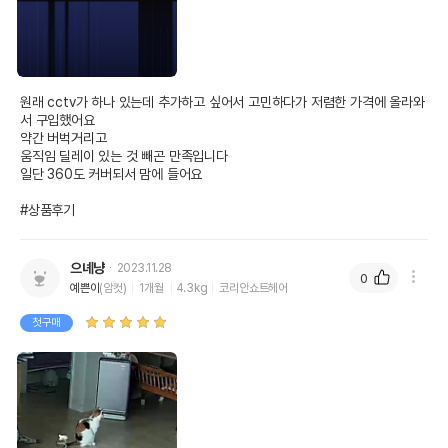
원래 cctv가 하나 있는데 추가하고 싶어서 고민하다가 저렴한 가격에 올라와
서 구입했어요

약간 버벅거리고

움직임 딜레이 있는 것 빼곤 만족입니다

일단 360도 커버되서 맘에 들어요

#상품후기
으녜냥
2023.11.28
0
예쁜이
(암컷)
1개월
4.3kg
코리안쇼트헤어
첫구매