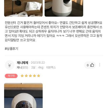
전원선이 긴거 짦은거 들어있어서 좋아요~ 연결도 간단하고 쉽게 성공했어요 
유선으로만 사용해야하는데 콘센트 위치가 안맞아서 보조배터리 충전해서 쓰
고 있어요!! 확대도 되고 상하좌우 움직이니까 보기 너무 편해요 근데 움직이
면서 지잉 지잉 거리니까 애기가 짖어요 ㅋㅋㅋ 그래서 모션추적은 끄고 동작
감지알림만 쓰고 있어요

#상품후기
제니제제
2023.10.22
0
제니
(암컷)
2살
4kg
데본렉스
재구매