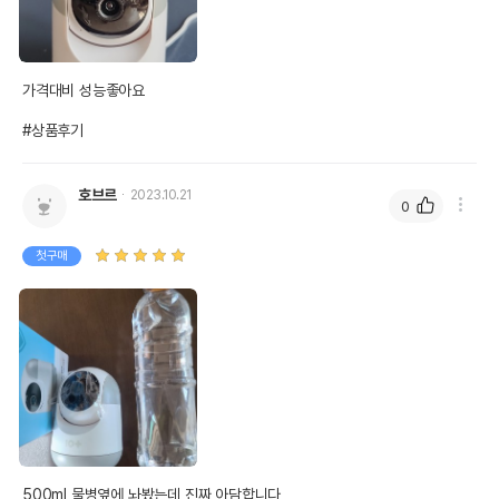
가격대비 성능좋아요

#상품후기
호브르
2023.10.21
0
첫구매
500ml 물병옆에 놔봤는데 진짜 아담합니다
