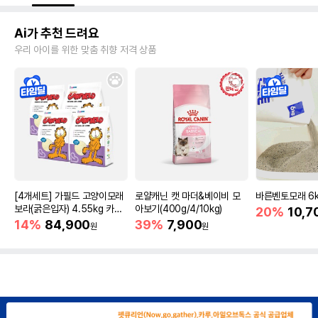
Ai가 추천 드려요
우리 아이를 위한 맞춤 취향 저격 상품
[4개세트] 가필드 고양이모래
로얄캐닌 캣 마더&베이비 모
바른벤토모래 6
보라(굵은입자) 4.55kg 카사
아보기(400g/4/10kg)
20%
10,7
바모래
14%
84,900
39%
7,900
원
원