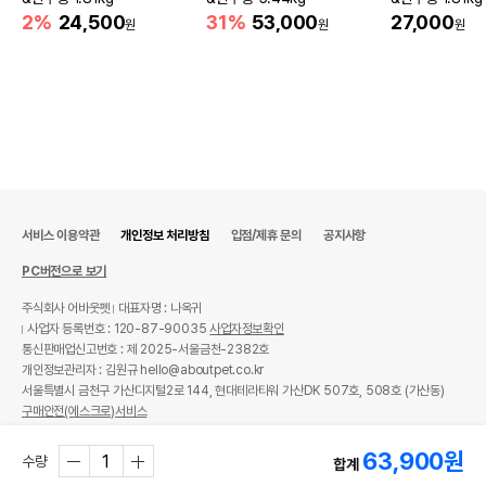
2%
24,500
31%
53,000
27,000
원
원
원
서비스 이용약관
개인정보 처리방침
입점/제휴 문의
공지사항
PC버전으로 보기
주식회사 어바웃펫
대표자명 : 나옥귀
사업자 등록번호 : 120-87-90035
사업자정보확인
통신판매업신고번호 : 제 2025-서울금천-2382호
개인정보관리자 : 김원규 hello@aboutpet.co.kr
서울특별시 금천구 가산디지털2로 144, 현대테라타워 가산DK 507호, 508호 (가산동)
구매안전(에스크로)서비스
© copyright (c) www.aboutpet.co.kr all rights reserved.
63,900
원
수량
합계