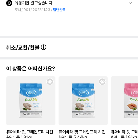
유통기한 알고싶습니다
도니_1901
2022.11.23
답변완료
취소/교환/환불
이 상품은 어떠신가요?
퓨어비타 캣 그레인프리 치킨
퓨어비타 캣 그레인프리 치킨
퓨어비타 캣 그
&완두콩 1.81kg
&완두콩 5.44kg
&완두콩 1.81kg