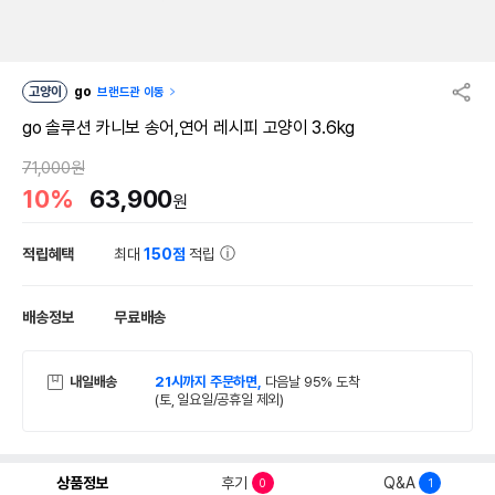
고양이
go
브랜드관 이동
go 솔루션 카니보 송어,연어 레시피 고양이 3.6kg
71,000원
10%
63,900
원
적립혜택
최대
150점
적립
배송정보
무료배송
내일배송
21시까지 주문하면,
다음날 95% 도착
(토, 일요일/공휴일 제외)
상품정보
후기
Q&A
0
1