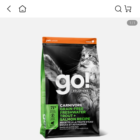
1
/
1