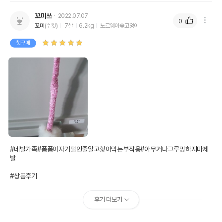
꼬미쓰
2022.07.07
0
꼬미
(수컷)
7살
6.2kg
노르웨이숲고양이
첫구매
#네발가족#폼폼이자기털인줄알고핥아먹는부작용#아무거나그루밍하지마제
발

#상품후기
후기 더보기