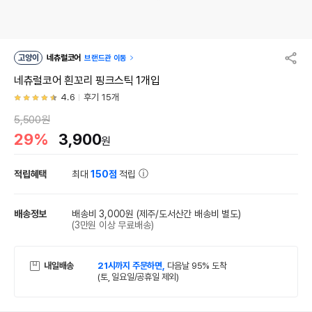
고양이
네츄럴코어
브랜드관 이동
네츄럴코어 흰꼬리 핑크스틱 1개입
4.6
후기 15개
5,500원
29%
3,900
원
적립혜택
최대
150점
적립
배송정보
배송비 3,000원
(제주/도서산간 배송비 별도)
(3만원 이상 무료배송)
내일배송
21시까지 주문하면,
다음날 95% 도착
(토, 일요일/공휴일 제외)