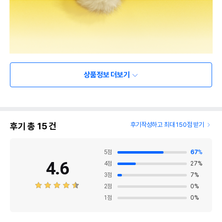
상품정보 더보기
후기 총
15
건
후기작성하고 최대 150점 받기
5
점
67
%
4.6
4
점
27
%
3
점
7
%
2
점
0
%
1
점
0
%