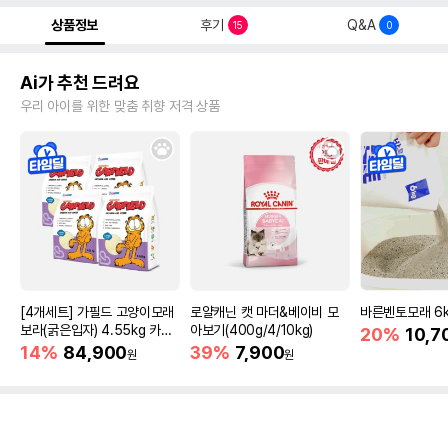
상품정보
후기
Q&A
15
0
Ai가 추천 드려요
우리 아이를 위한 맞춤 취향 저격 상품
[4개세트] 가필드 고양이모래
로얄캐닌 캣 마더&베이비 모
바른벤토모래 6
보라(굵은입자) 4.55kg 카사
아보기(400g/4/10kg)
20%
10,7
바모래
14%
84,900
39%
7,900
원
원