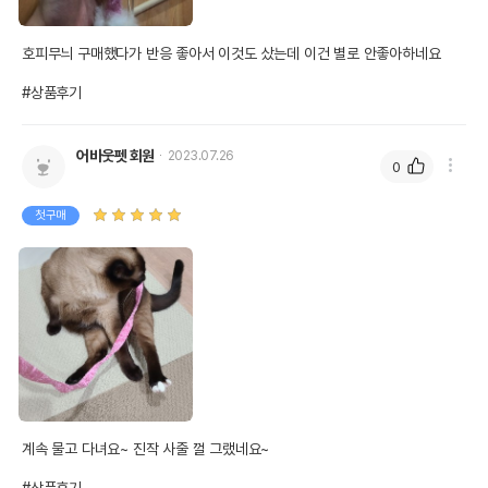
호피무늬 구매했다가 반응 좋아서 이것도 샀는데 이건 별로 안좋아하네요

#상품후기
어바웃펫 회원
2023.07.26
0
첫구매
계속 물고 다녀요~ 진작 사줄 껄 그랬네요~
