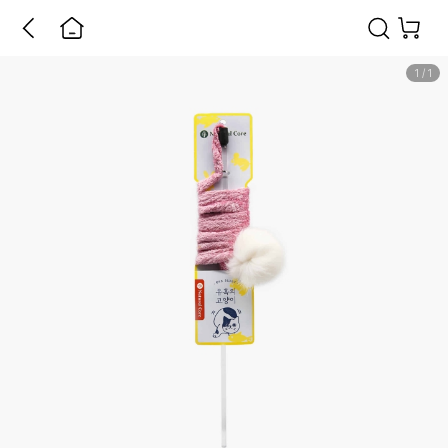
1
/
1