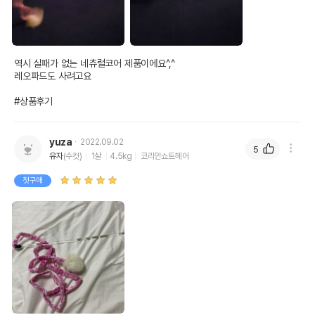
역시 실패가 없는 네츄럴코어 제품이에요^,^

레오파드도 사려고요

#상품후기
yuza
2022.09.02
5
유자
(수컷)
1살
4.5kg
코리안쇼트헤어
첫구매