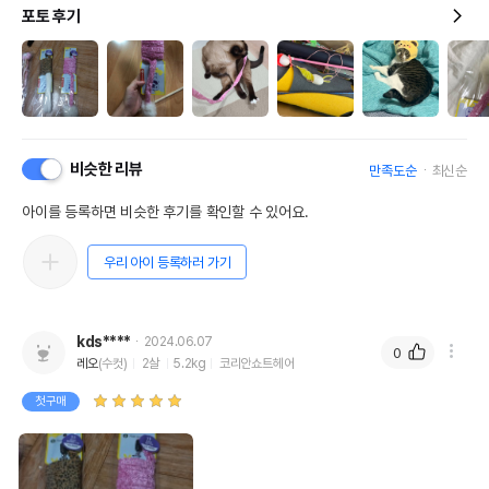
포토 후기
비슷한 리뷰
만족도순
최신순
아이를 등록하면 비슷한 후기를 확인할 수 있어요.
우리 아이 등록하러 가기
kds****
2024.06.07
0
레오
(수컷)
2살
5.2kg
코리안쇼트헤어
첫구매