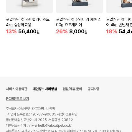
로얄캐닌 캣 스테럴라이즈드
로얄캐닌 캣 유리너리 케어 4
로얄캐닌 캣 다
4kg 중성화묘용
00g 요로계케어
어 4kg 변냄새 
13%
56,400
26%
8,000
18%
54,4
원
원
서비스 이용약관
개인정보 처리방침
입점/제휴 문의
공지사항
PC버전으로 보기
주식회사 어바웃펫
대표자명 : 나옥귀
사업자 등록번호 : 120-87-90035
사업자정보확인
통신판매업신고번호 : 제 2025-서울금천-2382호
개인정보관리자 : 김원규 hello@aboutpet.co.kr
서울특별시 금천구 가산디지털2로 144, 현대테라타워 가산DK 507호, 508호 (가산동)