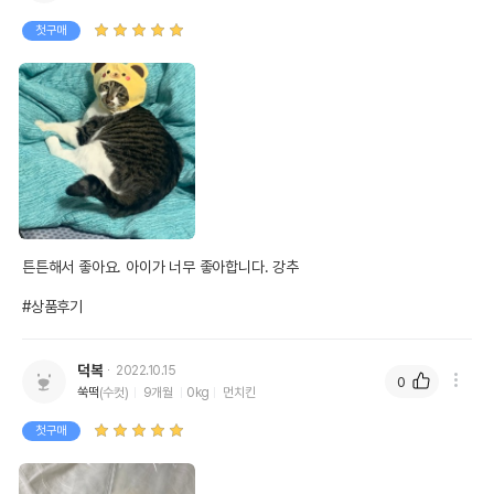
첫구매
튼튼해서 좋아요. 아이가 너무 좋아합니다. 강추

#상품후기
덕복
2022.10.15
상품 필수 정보
0
쑥떡
(수컷)
9개월
0kg
먼치킨
품명 및 모델명
네츄럴코어 흰꼬리 핑크스틱 1p
첫구매
법에 의한 인증,허가 등을
상세이미지 참조
받았음을 확인할수 있는