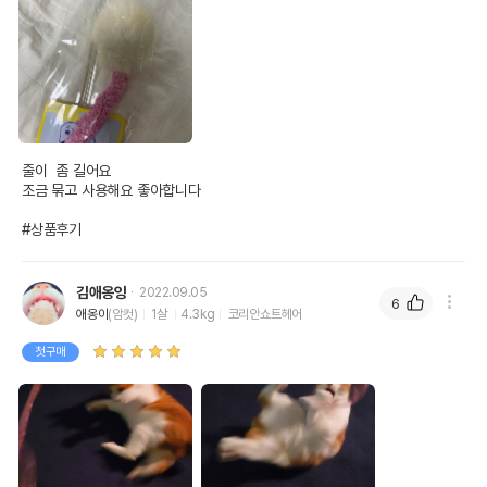
경우 그에 대한 사항
제조국 또는 원산지
중국
제조자,수입품의 경우
도기맨
수입자를 함께 표기
AS책임자와 전화번호
어바웃펫//1644-9601
또는 소비자상담 관련
줄이  좀 길어요 

전화번호
조금 묶고 사용해요 좋아합니다

유통기한이 최소 2026.12.06이거나 그
#상품후기
이후인 상품이 출고됩니다.
유통기한
단, 상품명에 유통기한 명시된 경우, 해당
유통기한을 따릅니다.
김애옹잉
2022.09.05
6
애옹이
(암컷)
1살
4.3kg
코리안쇼트헤어
첫구매