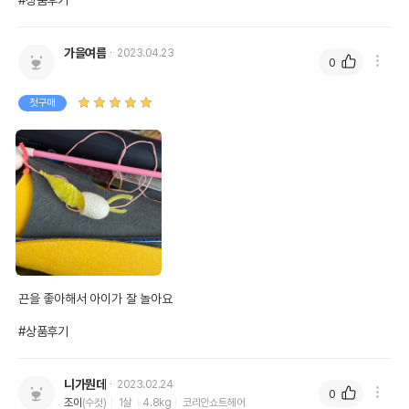
#상품후기
가을여름
2023.04.23
0
첫구매
끈을 좋아해서 아이가 잘 놀아요

#상품후기
니가뭔데
2023.02.24
0
조이
(수컷)
1살
4.8kg
코리안쇼트헤어