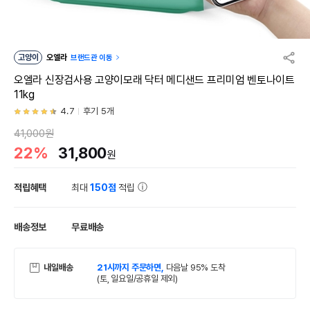
고양이
오엘라
브랜드관 이동
오엘라 신장검사용 고양이모래 닥터 메디샌드 프리미엄 벤토나이트
11kg
4.7
후기 5개
41,000원
22%
31,800
원
적립혜택
최대
150점
적립
배송정보
무료배송
내일배송
21시까지 주문하면,
다음날 95% 도착
(토, 일요일/공휴일 제외)