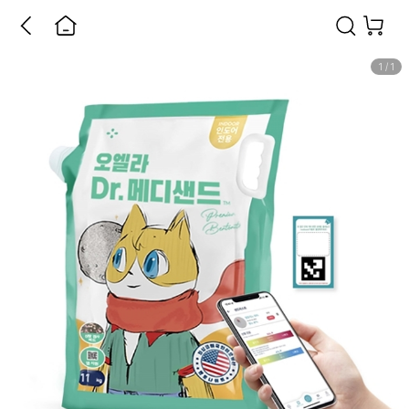
1
/
1