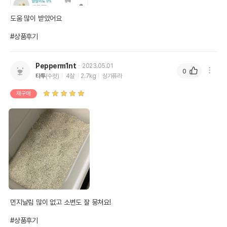
도움 많이 받았어요

#상품후기
Pepperm1nt
2023.05.01
0
타투
(수컷)
4살
2.7kg
싱가퓨라
재구매
먼지날림 많이 없고 소변도 잘 뭉쳐요!

#상품후기