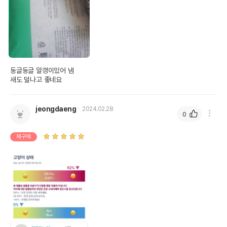
동글동글 알갱이있어 냄

새도 덜나고 좋네요
jeongdaeng
2024.02.28
0
재구매