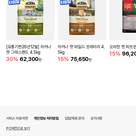
[유통기한26년12월] 아카나
아카나 캣 와일드 프레이리 4.
오리젠 캣 피트앤
캣 그래스랜드 4.5kg
5kg
15%
96,2
30%
62,300
15%
75,650
원
원
서비스 이용약관
개인정보 처리방침
입점/제휴 문의
공지사항
PC버전으로 보기