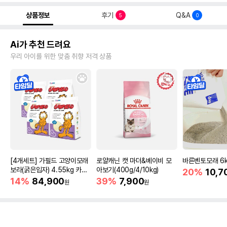
상품정보
후기
Q&A
5
0
Ai가 추천 드려요
우리 아이를 위한 맞춤 취향 저격 상품
[4개세트] 가필드 고양이모래
로얄캐닌 캣 마더&베이비 모
바른벤토모래 6
보라(굵은입자) 4.55kg 카사
아보기(400g/4/10kg)
20%
10,7
바모래
14%
84,900
39%
7,900
원
원