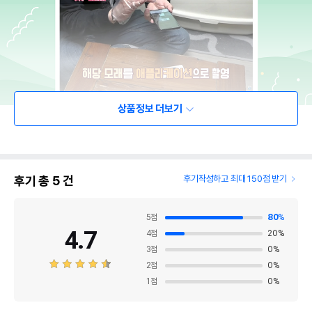
상품정보 더보기
후기 총
5
건
후기작성하고 최대 150점 받기
5
점
80
%
4.7
4
점
20
%
3
점
0
%
2
점
0
%
1
점
0
%