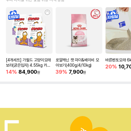
[4개세트] 가필드 고양이모래
로얄캐닌 캣 마더&베이비 모
바른벤토모래 6
보라(굵은입자) 4.55kg 카사
아보기(400g/4/10kg)
20%
10,7
바모래
14%
84,900
39%
7,900
원
원