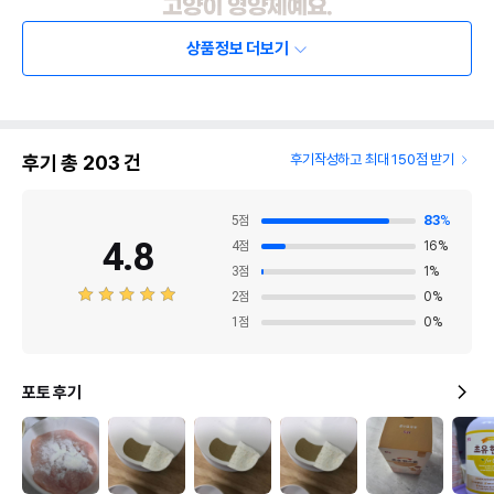
상품정보 더보기
후기 총
203
건
후기작성하고 최대 150점 받기
5
점
83
%
4.8
4
점
16
%
3
점
1
%
2
점
0
%
1
점
0
%
포토 후기