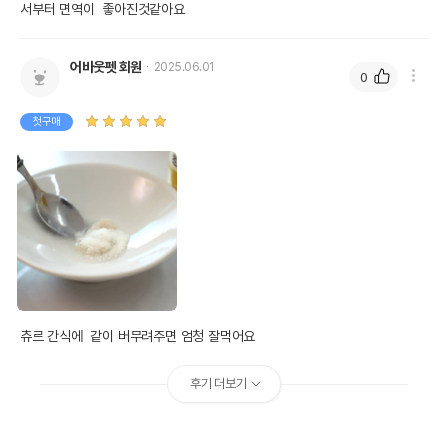
서부터 면역이  좋아진것같아요
어바웃펫 회원
2025.06.01
0
첫구매
츄르 간식에  같이 버무려주면 엄청 잘먹어요
후기 더보기