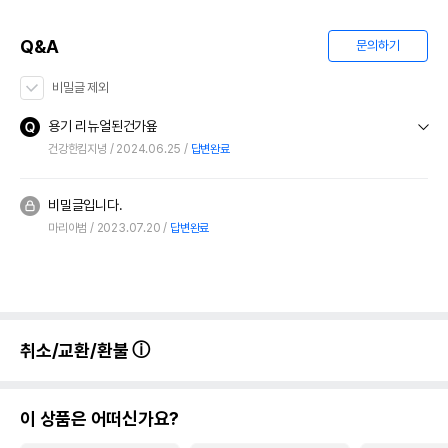
Q&A
문의하기
비밀글 제외
용기 리뉴얼된건가욮
건강한킴지녕
2024.06.25
답변완료
비밀글입니다.
마리아범
2023.07.20
답변완료
취소/교환/환불
이 상품은 어떠신가요?