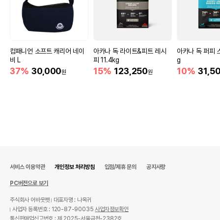
컴패니언 소프트 캐리어 네이
아카나 독 라이트&피트 레시
아카나 독 퍼피 
비 L
피 11.4kg
g
37%
30,000
15%
123,250
10%
31,5
원
원
서비스 이용약관
개인정보 처리방침
입점/제휴 문의
공지사항
PC버전으로 보기
주식회사 어바웃펫
대표자명 : 나옥귀
사업자 등록번호 : 120-87-90035
사업자정보확인
통신판매업신고번호 : 제 2025-서울금천-2382호