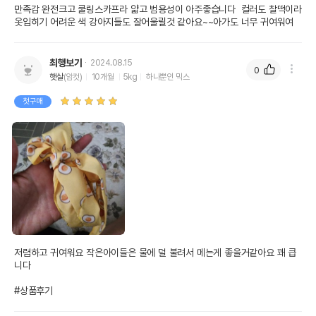
만족감 완전크고 쿨링스카프라 얇고 범용성이 아주좋습니다  컬러도 찰떡이라 
옷입히기 어려운 색 강아지들도 잘어울릴것 같아요~~아가도 너무 귀여워여
최행보기
2024.08.15
0
햇살
(암컷)
10개월
5kg
하나뿐인 믹스
첫구매
저렴하고 귀여워요 작은아이들은 물에 덜 불려서 메는게 좋을거같아요 꽤 큽
니다

#상품후기