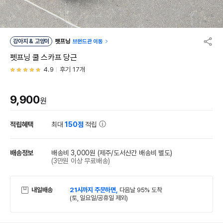
강아지 & 고양이
펫프닝
브랜드관 이동
펫프닝 쿨 스카프 당근
4.9
후기 17개
9,900
원
적립혜택
최대
150점
적립
배송정보
배송비 3,000원
(제주/도서산간 배송비 별도)
(3만원 이상 무료배송)
내일배송
21시까지 주문하면,
다음날 95% 도착
(토, 일요일/공휴일 제외)