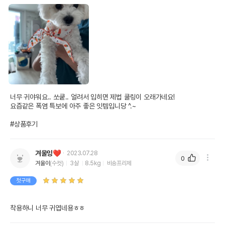
너무 귀야워요.. 쏘쿹.. 얼려서 입히면 제법 쿨링이 오래가네요! 

요즘같은 폭염 특보에 아주 좋은 잇템입니당 ^.~

#상품후기
겨울잉❤️
2023.07.28
0
겨울이
(수컷)
3살
8.5kg
비숑프리제
첫구매
착용하니 너무 귀엽네용ㅎㅎ