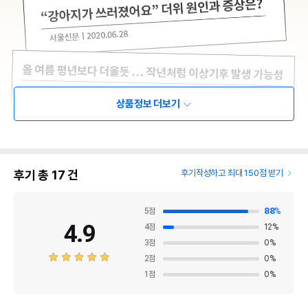
상품정보 더보기
후기 총
17
건
후기작성하고 최대 150점 받기
5
점
88
%
4.9
4
점
12
%
3
점
0
%
2
점
0
%
1
점
0
%