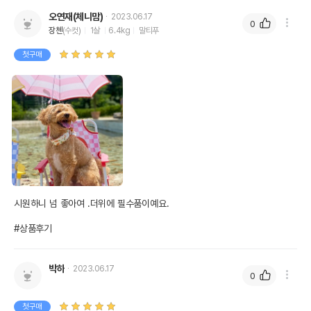
오연재(체니맘)
2023.06.17
0
장첸
(수컷)
1살
6.4kg
말티푸
첫구매
시원하니 넘 좋아여 .더위에 필수품이예요.

#상품후기
박하
2023.06.17
0
첫구매