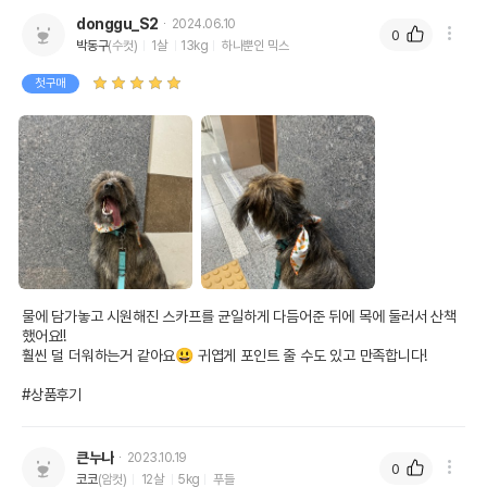
donggu_S2
2024.06.10
0
박동구
(수컷)
1살
13kg
하나뿐인 믹스
첫구매
물에 담가놓고 시원해진 스카프를 균일하게 다듬어준 뒤에 목에 둘러서 산책
했어요!!

훨씬 덜 더워하는거 같아요😃 귀엽게 포인트 줄 수도 있고 만족합니다!

#상품후기
큰누나
2023.10.19
0
코코
(암컷)
12살
5kg
푸들