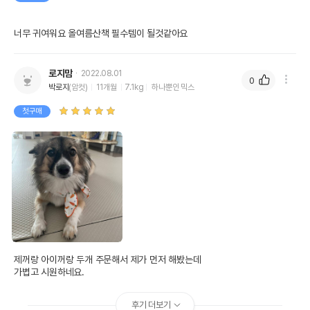
너무 귀여워요 올여름산책 필수템이 될것같아요
로지맘
2022.08.01
0
박로지
(암컷)
11개월
7.1kg
하나뿐인 믹스
첫구매
제꺼랑 아이꺼랑 두개 주문해서 제가 먼저 해봤는데

가볍고 시원하네요.
후기 더보기