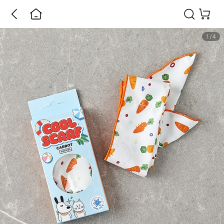
1
/
4