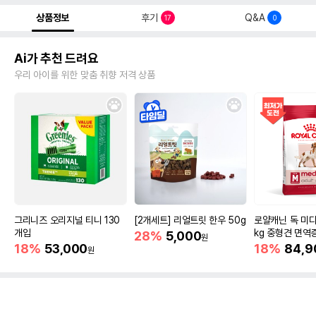
상품정보
후기
Q&A
17
0
Ai가 추천 드려요
우리 아이를 위한 맞춤 취향 저격 상품
그리니즈 오리지널 티니 130
[2개세트] 리얼트릿 한우 50g
로얄캐닌 독 미디
개입
kg 중형견 면역
28%
5,000
원
18%
53,000
18%
84,9
원