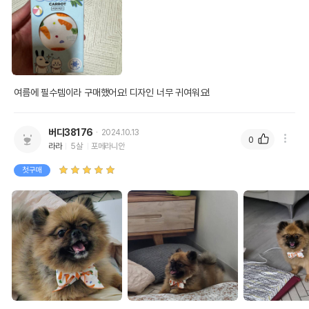
여름에 필수템이라 구매했어요! 디자인 너무 귀여워요!
버디38176
2024.10.13
0
라라
5살
포메라니안
첫구매