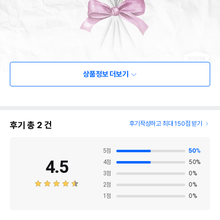
상품정보 더보기
후기 총
2
건
후기작성하고 최대 150점 받기
5
점
50
%
4.5
4
점
50
%
3
점
0
%
2
점
0
%
1
점
0
%