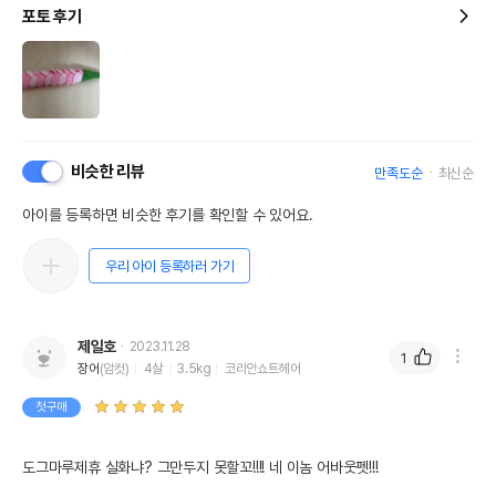
포토 후기
비슷한 리뷰
만족도순
최신순
아이를 등록하면 비슷한 후기를 확인할 수 있어요.
우리 아이 등록하러 가기
제일호
2023.11.28
1
장어
(암컷)
4살
3.5kg
코리안쇼트헤어
첫구매
도그마루제휴 실화냐? 그만두지 못할꼬!!!! 네 이놈 어바웃펫!!!