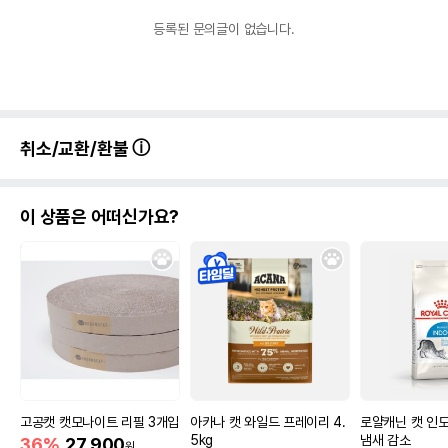
등록된 문의글이 없습니다.
취소/교환/환불
이 상품은 어떠신가요?
고공캣 캣모나이트 리필 3개입
아카나 캣 와일드 프레이리 4.
로얄캐닌 캣 인도어
5kg
냄새 감소
36%
27,900
원