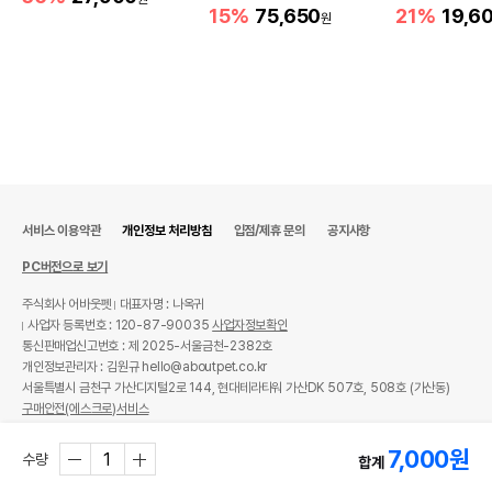
15%
75,650
21%
19,6
원
서비스 이용약관
개인정보 처리방침
입점/제휴 문의
공지사항
PC버전으로 보기
주식회사 어바웃펫
대표자명 : 나옥귀
사업자 등록번호 : 120-87-90035
사업자정보확인
통신판매업신고번호 : 제 2025-서울금천-2382호
개인정보관리자 : 김원규 hello@aboutpet.co.kr
서울특별시 금천구 가산디지털2로 144, 현대테라타워 가산DK 507호, 508호 (가산동)
구매안전(에스크로)서비스
© copyright (c) www.aboutpet.co.kr all rights reserved.
7,000
원
수량
합계