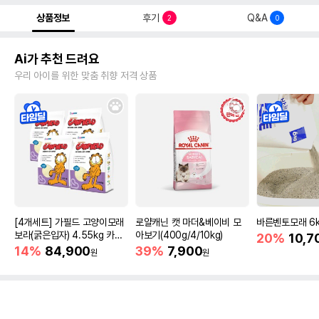
상품정보
후기
Q&A
2
0
Ai가 추천 드려요
우리 아이를 위한 맞춤 취향 저격 상품
[4개세트] 가필드 고양이모래
로얄캐닌 캣 마더&베이비 모
바른벤토모래 6
보라(굵은입자) 4.55kg 카사
아보기(400g/4/10kg)
20%
10,7
바모래
14%
84,900
39%
7,900
원
원