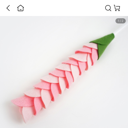
1
/
2