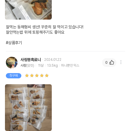
잘먹는 동해형씨 생선! 꾸준히 잘 먹이고 있습니다!

잘안먹는밥 위에 토핑해주기도 좋아요

#상품후기
사랑몽흑료니
2024.01.22
0
사랑
(암컷)
11살
13.5kg
하나뿐인 믹스
첫구매