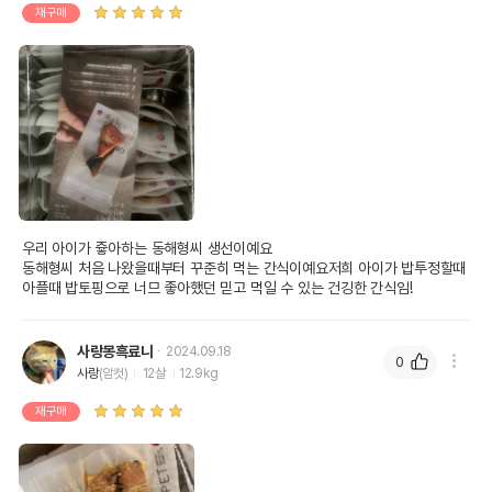
재구매
우리 아이가 즇아하는 동해형씨 생선이예요

동해형씨 처음 나왔을때부터 꾸준히 먹는 간식이예요저희 아이가 밥투정할때 
아플때 밥토핑으로 너므 좋아했던 믿고 먹일 수 있는 건깅한 간식임!
사랑몽흑료니
2024.09.18
0
사랑
(암컷)
12살
12.9kg
재구매