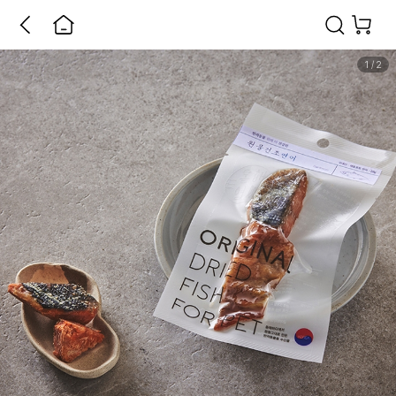
1
/
2