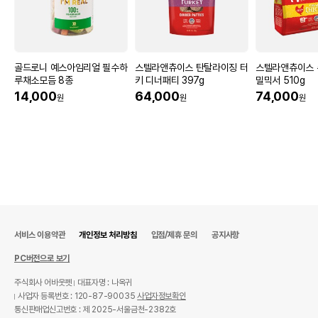
골드로니 예스아임리얼 필수하
스텔라앤츄이스 탄탈라이징 터
스텔라앤츄이스 
루채소모듬 8종
키 디너패티 397g
밀믹서 510g
14,000
64,000
74,000
원
원
원
서비스 이용약관
개인정보 처리방침
입점/제휴 문의
공지사항
PC버전으로 보기
주식회사 어바웃펫
대표자명 : 나옥귀
사업자 등록번호 : 120-87-90035
사업자정보확인
통신판매업신고번호 : 제 2025-서울금천-2382호