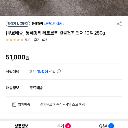
강아지 & 고양이
동해형씨
브랜드관 이동
[무료배송] 동해형씨 레토르트 원물건조 연어 10팩 280g
5.0
후기 4개
51,000
원
적립혜택
최대
150점
적립
배송정보
무료배송
업체배송
결제완료 기준 1 ~ 4일 소요 예정
상품정보
후기
Q&A
4
0