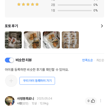
2
점
0
%
1
점
0
%
포토 후기
비슷한 리뷰
만족도순
최신순
아이를 등록하면 비슷한 후기를 확인할 수 있어요.
우리 아이 등록하러 가기
사랑몽흑료니
2025.05.04
0
사랑
(암컷)
12살
12.9kg