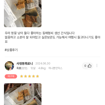
우리 멍뭉 냥이 둘다 좋아하는 동해형씨 생선 간식입니다

깔끔하고 소분이 잘 되어있고 실온보관도 가능해서 여행시 들고다니기도 좋아
요

#상품후기
사랑몽흑료니
2024.06.30
0
흑룡
(암컷)
12살
4.8kg
하나뿐인믹스
재구매