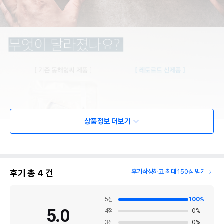
상품정보 더보기
후기 총
4
건
후기작성하고 최대 150점 받기
5
점
100
%
5.0
4
점
0
%
3
점
0
%