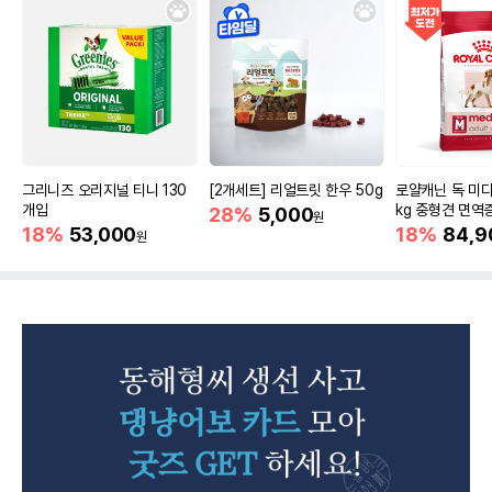
그리니즈 오리지널 티니 130
[2개세트] 리얼트릿 한우 50g
로얄캐닌 독 미디
개입
kg 중형견 면역
28%
5,000
원
18%
53,000
18%
84,9
원