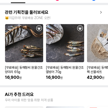
관련 기획전을 둘러보세요
🐱지갑주의! 무료배송 ZONE 오픈!
[무료배송] 동해형씨 원물건조
[무료배송] 동해형씨 원물건조
[무료배송] 동해
양미리 65g
열빙어 70g
팩 선물세트
16,900
16,900
42,900
원
원
원
Ai가 추천 드려요
우리 아이를 위한 맞춤 취향 저격 상품