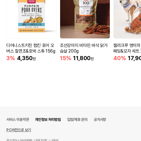
디어니스트키친 펌킨 포어 오
조선강아지 비타민 바삭 닭가
젤리크루 영이의
버스 칠면조&호박 스튜 156g
슴살 200g
패딩&모자 세트 2
3%
4,350
15%
11,800
40%
17,9
원
원
서비스 이용약관
개인정보 처리방침
입점/제휴 문의
공지사항
PC버전으로 보기
주식회사 어바웃펫
대표자명 : 나옥귀