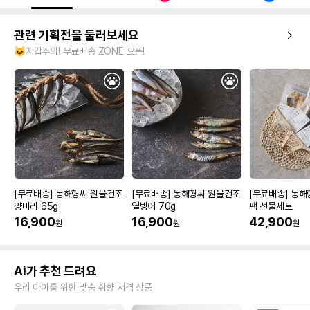
관련 기획전을 둘러보세요
🐱지갑주의! 무료배송 ZONE 오픈!
[무료배송] 동해형씨 원물건조
[무료배송] 동해형씨 원물건조
[무료배송] 동해
양미리 65g
열빙어 70g
팩 선물세트
16,900
16,900
42,900
원
원
원
Ai가 추천 드려요
우리 아이를 위한 맞춤 취향 저격 상품