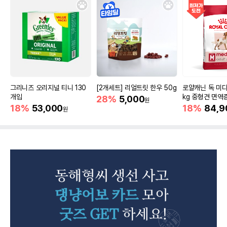
그리니즈 오리지널 티니 130
[2개세트] 리얼트릿 한우 50g
로얄캐닌 독 미디
개입
kg 중형견 면역
28%
5,000
원
18%
53,000
18%
84,9
원