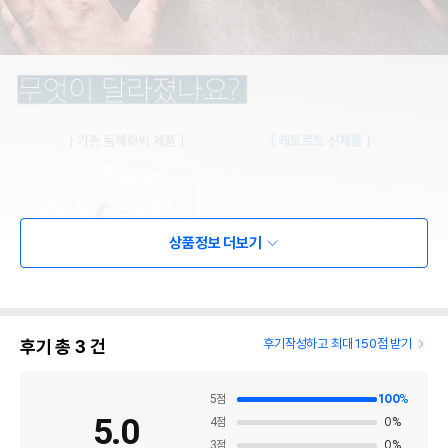
상품정보 더보기
후기 총
3
건
후기작성하고 최대 150점 받기
5
점
100
%
5.0
4
점
0
%
3
점
0
%