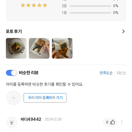
2
점
0
%
1
점
0
%
포토 후기
비슷한 리뷰
만족도순
최신순
아이를 등록하면 비슷한 후기를 확인할 수 있어요.
우리 아이 등록하러 가기
버디49442
2024.12.30
0