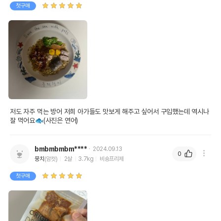
첫구매
저도 자주 먹는 방어 저희 아가들도 맛보게 해주고 싶어서 구입했는데 역시나 
잘 먹어요🐟(사진은 연어)
bmbmbmbm****
2024.09.13
0
뭉치
(암컷)
2살
3.7kg
비숑프리제
첫구매