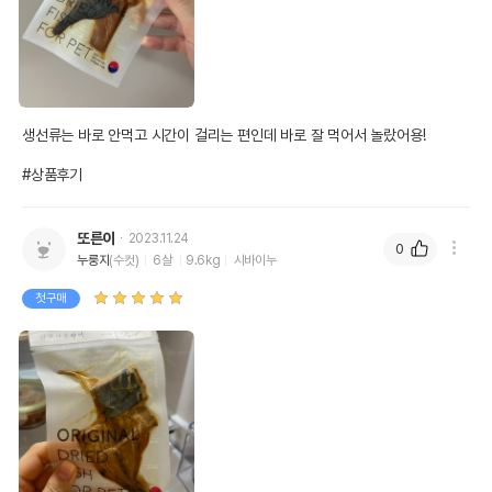
생선류는 바로 안먹고 시간이 걸리는 편인데 바로 잘 먹어서 놀랐어용! 

#상품후기
또른이
2023.11.24
0
누룽지
(수컷)
6살
9.6kg
시바이누
첫구매