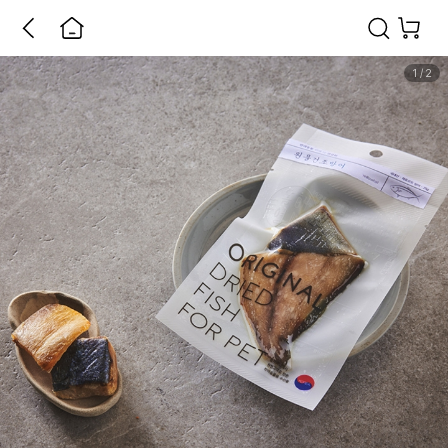
1
/
2