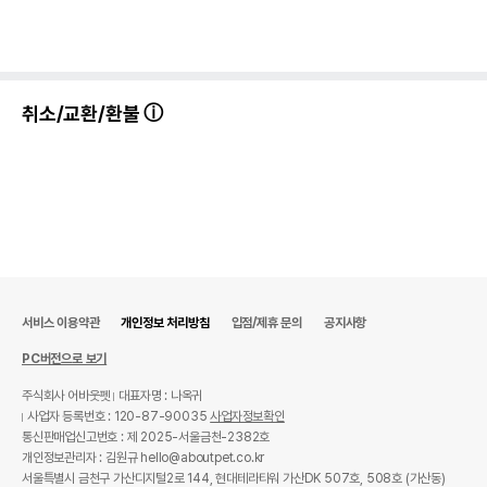
취소/교환/환불
서비스 이용약관
개인정보 처리방침
입점/제휴 문의
공지사항
PC버전으로 보기
주식회사 어바웃펫
대표자명 : 나옥귀
사업자 등록번호 : 120-87-90035
사업자정보확인
통신판매업신고번호 : 제 2025-서울금천-2382호
개인정보관리자 : 김원규 hello@aboutpet.co.kr
서울특별시 금천구 가산디지털2로 144, 현대테라타워 가산DK 507호, 508호 (가산동)