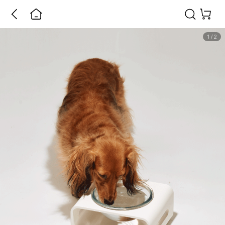
1
/
2