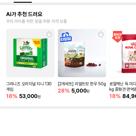
Ai가 추천 드려요
우리 아이를 위한 맞춤 취향 저격 상품
그리니즈 오리지널 티니 130
[2개세트] 리얼트릿 한우 50g
로얄캐닌 독 미디
개입
kg 중형견 면역
28%
5,000
원
18%
53,000
18%
84,9
원