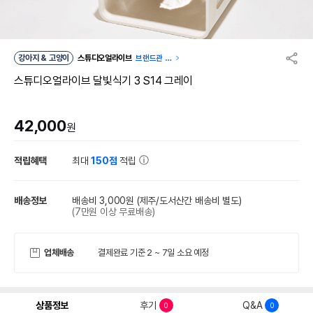
강아지 & 고양이
스튜디오얼라이브
브랜드관 이
동
스튜디오얼라이브 달빛식기 3 S14 그레이
42,000
원
적립혜택
최대
150점
적립
배송정보
배송비 3,000원
(제주/도서산간 배송비 별도)
(7만원 이상 무료배송)
업체배송
결제완료 기준 2 ~ 7일 소요 예정
상품정보
후기
Q&A
0
0