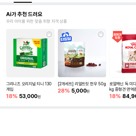
Ai가 추천 드려요
우리 아이를 위한 맞춤 취향 저격 상품
그리니즈 오리지널 티니 130
[2개세트] 리얼트릿 한우 50g
로얄캐닌 독 미디
개입
kg 중형견 면역
28%
5,000
원
18%
53,000
18%
84,9
원