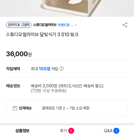
강아지 & 고양이
스튜디오얼라이브
브랜드관 이
동
스튜디오얼라이브 달빛식기 3 S10 핑크
36,000
원
적립혜택
최대
150점
적립
배송정보
배송비 3,000원
(제주/도서산간 배송비 별도)
(7만원 이상 무료배송)
업체배송
결제완료 기준 2 ~ 7일 소요 예정
상품정보
후기
Q&A
0
0