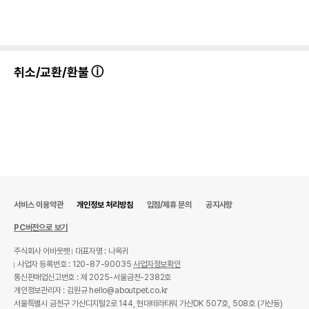
취소/교환/환불
서비스 이용약관
개인정보 처리방침
입점/제휴 문의
공지사항
PC버전으로 보기
주식회사 어바웃펫
대표자명 : 나옥귀
사업자 등록번호 : 120-87-90035
사업자정보확인
통신판매업신고번호 : 제 2025-서울금천-2382호
개인정보관리자 : 김원규 hello@aboutpet.co.kr
서울특별시 금천구 가산디지털2로 144, 현대테라타워 가산DK 507호, 508호 (가산동)