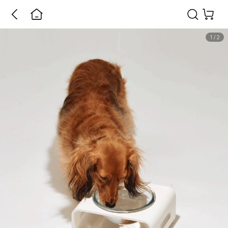
1
/
2