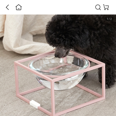
1
/
2