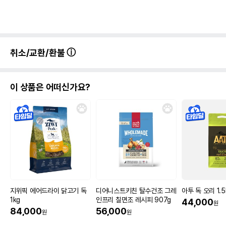
취소/교환/환불
이 상품은 어떠신가요?
지위픽 에어드라이 닭고기 독
디어니스트키친 탈수건조 그레
아투 독 오리 1.5
1kg
인프리 칠면조 레시피 907g
44,000
원
84,000
56,000
원
원