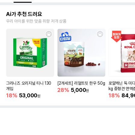
Ai가 추천 드려요
우리 아이를 위한 맞춤 취향 저격 상품
그리니즈 오리지널 티니 130
[2개세트] 리얼트릿 한우 50g
로얄캐닌 독 미디
개입
kg 중형견 면역
28%
5,000
원
18%
53,000
18%
84,9
원