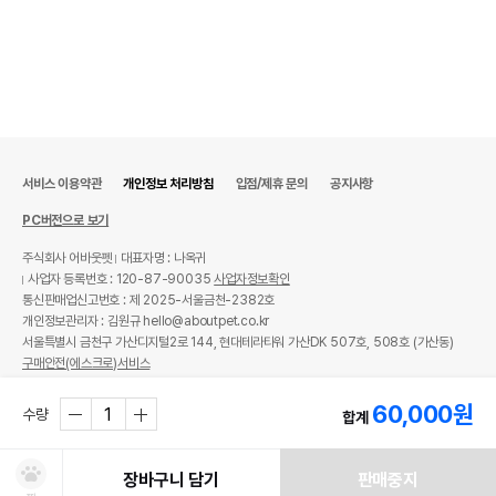
서비스 이용약관
개인정보 처리방침
입점/제휴 문의
공지사항
PC버전으로 보기
주식회사 어바웃펫
대표자명 : 나옥귀
사업자 등록번호 : 120-87-90035
사업자정보확인
통신판매업신고번호 : 제 2025-서울금천-2382호
개인정보관리자 : 김원규 hello@aboutpet.co.kr
서울특별시 금천구 가산디지털2로 144, 현대테라타워 가산DK 507호, 508호 (가산동)
구매안전(에스크로)서비스
© copyright (c) www.aboutpet.co.kr all rights reserved.
60,000
원
수량
합계
장바구니 담기
판매중지