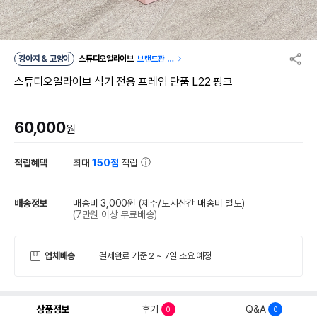
강아지 & 고양이
스튜디오얼라이브
브랜드관 이
동
스튜디오얼라이브 식기 전용 프레임 단품 L22 핑크
60,000
원
적립혜택
최대
150점
적립
배송정보
배송비 3,000원
(제주/도서산간 배송비 별도)
(7만원 이상 무료배송)
업체배송
결제완료 기준 2 ~ 7일 소요 예정
상품정보
후기
Q&A
0
0