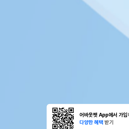
어바웃펫 App에서 가입
다양한 혜택
받기