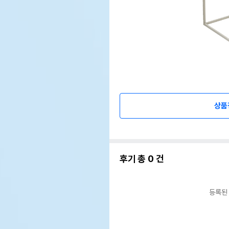
상품
후기 총
0
건
등록된