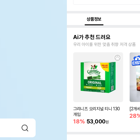
상품정보
Ai가 추천 드려요
우리 아이를 위한 맞춤 취향 저격 상품
그리니즈 오리지널 티니 130
[2개
개입
28
18%
53,000
원