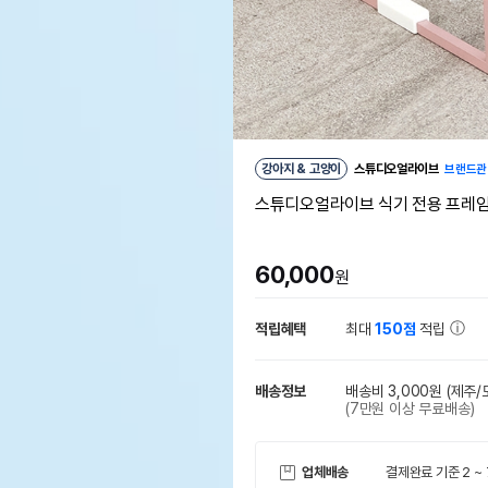
강아지 & 고양이
스튜디오얼라이브
브랜드관
동
스튜디오얼라이브 식기 전용 프레임 
60,000
원
적립혜택
최대
150점
적립
배송정보
배송비 3,000원
(제주/
(7만원 이상 무료배송)
업체배송
결제완료 기준 2 ~