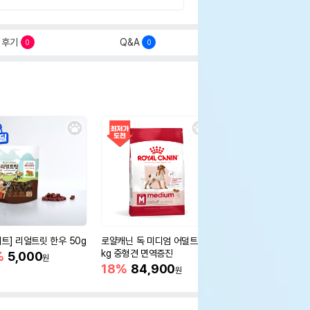
후기
Q&A
0
0
세트] 리얼트릿 한우 50g
로얄캐닌 독 미디엄 어덜트 10
오리젠 독 스몰브리드 4
kg 중형견 면역증진
%
5,000
15%
75,400
원
원
18%
84,900
원