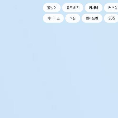
열빙어
츄르비츠
카사바
캐츠랑
파티믹스
하림
황제트릿
365