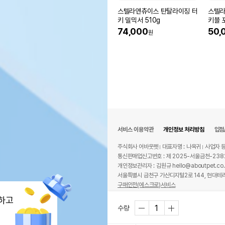
스텔라앤츄이스 탄탈라이징 터
스텔라
키 밀믹서 510g
키블 
리 치킨
74,000
50,
원
서비스 이용약관
개인정보 처리방침
입점
주식회사 어바웃펫
대표자명 : 나옥귀
사업자 등
통신판매업신고번호 : 제 2025-서울금천-238
개인정보관리자 : 김원규 hello@aboutpet.co.
서울특별시 금천구 가산디지털2로 144, 현대테라
구매안전(에스크로)서비스
© copyright (c) www.aboutpet.co.kr all r
하고
수량