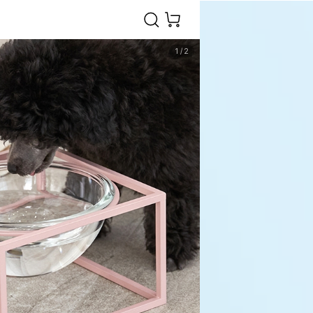
1
/
2