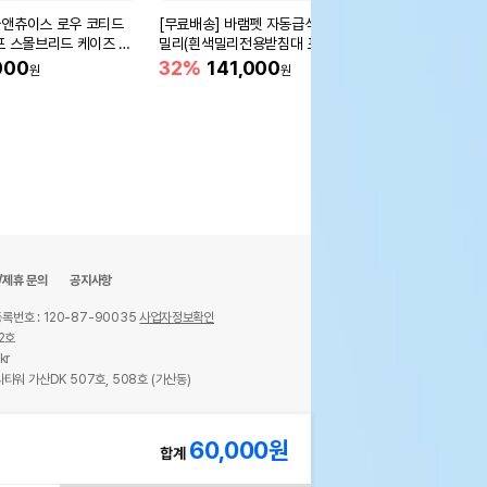
앤츄이스 로우 코티드
[무료배송] 바램펫 자동급식기
[어펫단독] 인트라젠 
포 스몰브리드 케이즈 프
밀리(흰색밀리전용받침대 포
영양제 (2g*200p)
 1.6kg
함)
000
32%
141,000
43%
45,000
원
원
원
/제휴 문의
공지사항
록번호 : 120-87-90035
사업자정보확인
2호
kr
타워 가산DK 507호, 508호 (가산동)
ights reserved.
60,000
원
합계