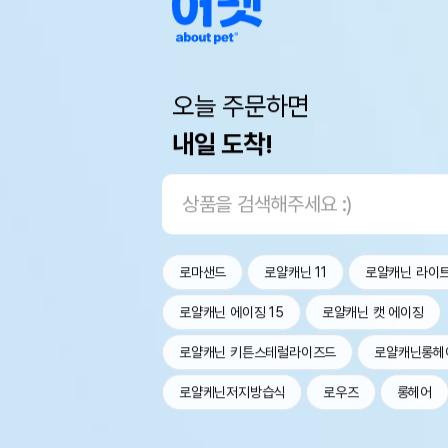
오늘 주문하면
내일 도착!
로마샌드
로얄캐닌 11
로얄캐닌 라이
로얄캐닌 에이징 15
로얄캐닌 캣 에이징
로얄캐닌 키튼스테럴라이즈드
로얄캐닌롱헤
로얄케닌저지방습식
로우즈
롱헤어