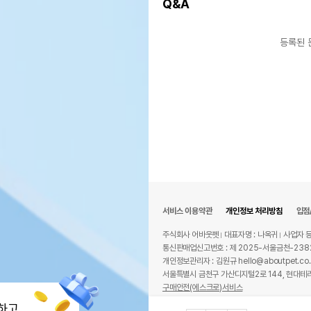
Q&A
등록된 
서비스 이용약관
개인정보 처리방침
입점
주식회사 어바웃펫
대표자명 : 나옥귀
사업자 등
통신판매업신고번호 : 제 2025-서울금천-238
개인정보관리자 : 김원규 hello@aboutpet.co.
서울특별시 금천구 가산디지털2로 144, 현대테라
구매안전(에스크로)서비스
© copyright (c) www.aboutpet.co.kr all r
하고