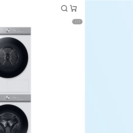
1
/
7