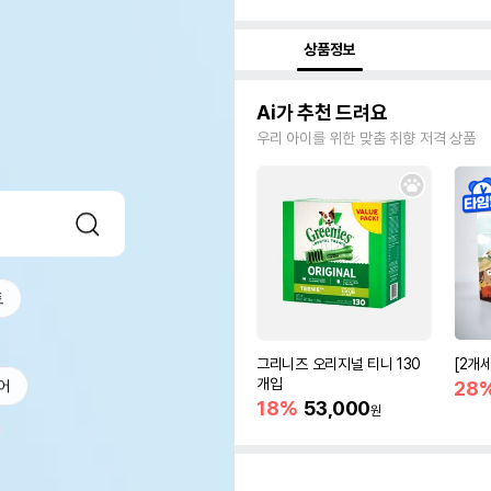
상품정보
Ai가 추천 드려요
우리 아이를 위한 맞춤 취향 저격 상품
트
그리니즈 오리지널 티니 130
[2개
개입
28
어
18%
53,000
원