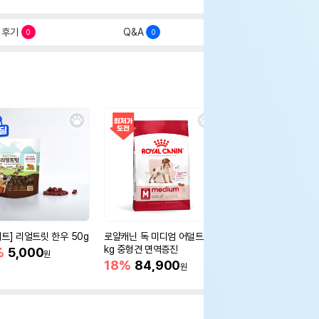
후기
Q&A
0
0
세트] 리얼트릿 한우 50g
로얄캐닌 독 미디엄 어덜트 10
오리젠 독 스몰브리드 4
kg 중형견 면역증진
%
5,000
15%
75,400
원
원
18%
84,900
원