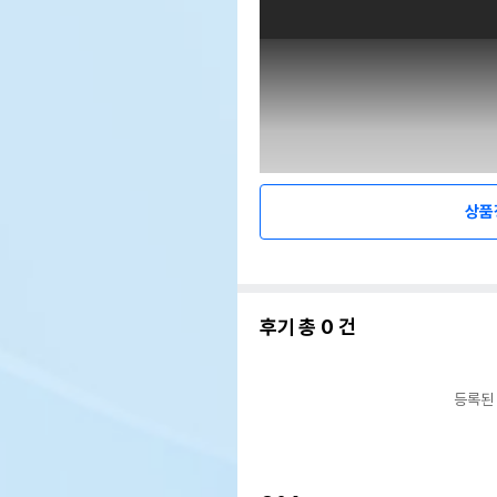
상품
후기 총
0
건
등록된