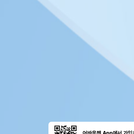
어바웃펫 App에서 가입