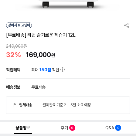
강아지 & 고양이
[무료배송] 리큅 슬기로운 제습기 12L
249,000원
32%
169,000
원
적립혜택
최대
150점
적립
배송정보
무료배송
업체배송
결제완료 기준 2 ~ 5일 소요 예정
상품정보
후기
Q&A
0
0