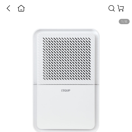
1
/
8