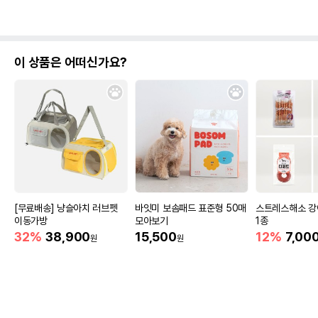
이 상품은 어떠신가요?
[무료배송] 냥슬아치 러브펫
바잇미 보솜패드 표준형 50매
스트레스해소 강
이동가방
모아보기
1종
32%
38,900
15,500
12%
7,00
원
원