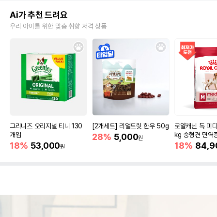
Ai가 추천 드려요
우리 아이를 위한 맞춤 취향 저격 상품
그리니즈 오리지널 티니 130
[2개세트] 리얼트릿 한우 50g
로얄캐닌 독 미디
개입
kg 중형견 면역
28%
5,000
원
18%
53,000
18%
84,9
원