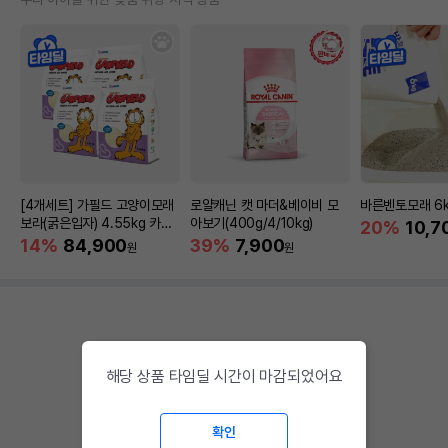
[4개세트] 가필드 고양이모래
로얄캐닌 캣 마더&베이비 모
바른벤토모래 6
보라(굵은입자) 4.55kg 카사
아보기(400g/4/10kg)
20%
10,7
바모래
14%
84,900
39%
7,900
원
원
해당 상품 타임딜 시간이 마감되었어요
확인