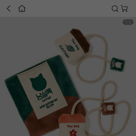
1
/
2