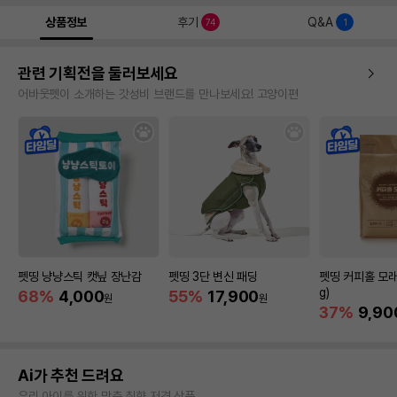
상품정보
후기
Q&A
74
1
관련 기획전을 둘러보세요
어바웃펫이 소개하는 갓성비 브랜드를 만나보세요! 고양이편
펫띵 냥냥스틱 캣닢 장난감
펫띵 3단 변신 패딩
펫띵 커피홀 모래 6
g)
68%
4,000
55%
17,900
원
원
37%
9,90
Ai가 추천 드려요
우리 아이를 위한 맞춤 취향 저격 상품