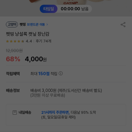
타임딜
00:00:00
남음
고양이
펫띵
브랜드관 이동
펫띵 냥설록 캣닢 장난감
4.4
후기 74개
12,900원
68%
4,000
원
적립혜택
최대
150점
적립
배송정보
배송비 3,000원
(제주/도서산간 배송비 별도)
(3만원 이상 무료배송)
내일배송
21시까지 주문하면,
다음날 95% 도착
(토, 일요일/공휴일 제외)