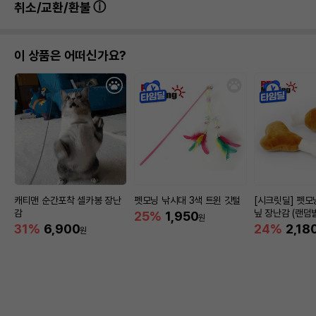
취소/교환/환불
이 상품은 어떠신가요?
캐티맨 순간포착 셀카봉 장난
펫모닝 낚시대 3색 트윈 깃털
[시크릿딜] 펫모
감
닢 장난감 (랜덤
25%
1,950
원
31%
6,900
24%
2,18
원