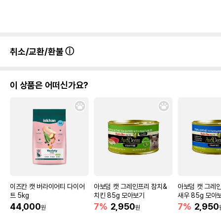
취소/교환/환불
이 상품은 어떠신가요?
이즈칸 캣 버라이어티 다이어
아보덤 캣 그레인프리 참치&
아보덤 캣 그레
트 5kg
치킨 85g 모아보기
새우 85g 모아
44,000
7%
2,950
7%
2,950
원
원