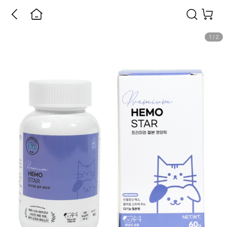
1
/
2