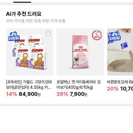
Ai가 추천 드려요
우리 아이를 위한 맞춤 취향 저격 상품
[4개세트] 가필드 고양이모래
로얄캐닌 캣 마더&베이비 모
바른벤토모래 6
보라(굵은입자) 4.55kg 카사
아보기(400g/4/10kg)
20%
10,7
바모래
14%
84,900
39%
7,900
원
원