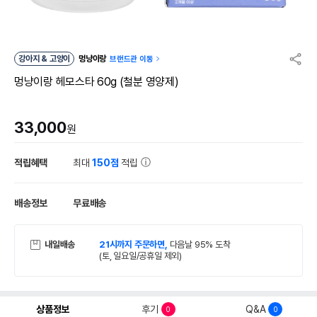
강아지 & 고양이
멍냥이랑
브랜드관 이동
멍냥이랑 헤모스타 60g (철분 영양제)
33,000
원
적립혜택
최대
150점
적립
배송정보
무료배송
내일배송
21시까지 주문하면,
다음날 95% 도착
(토, 일요일/공휴일 제외)
상품정보
후기
Q&A
0
0