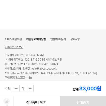
서비스 이용약관
개인정보 처리방침
입점/제휴 문의
공지사항
PC버전으로 보기
주식회사 어바웃펫
대표자명 : 나옥귀
사업자 등록번호 : 120-87-90035
사업자정보확인
통신판매업신고번호 : 제 2025-서울금천-2382호
개인정보관리자 : 김원규 hello@aboutpet.co.kr
서울특별시 금천구 가산디지털2로 144, 현대테라타워 가산DK 507호, 508호 (가산동)
구매안전(에스크로)서비스
© copyright (c) www.aboutpet.co.kr all rights reserved.
33,000
원
수량
합계
장바구니 담기
판매중지