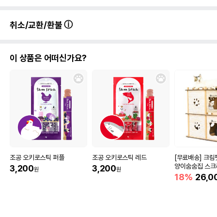
취소/교환/환불
이 상품은 어떠신가요?
조공 오키로스틱 퍼플
조공 오키로스틱 레드
[무료배송] 크림
양이숨숨집 스크
3,200
3,200
원
원
18%
26,0