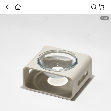
1
/
4