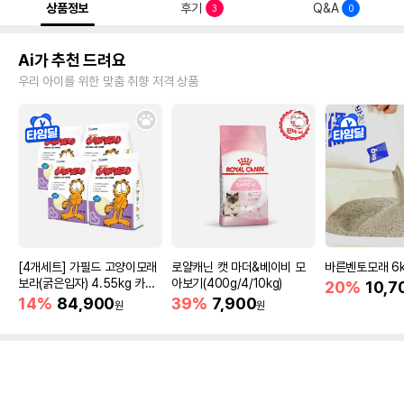
상품정보
후기
Q&A
3
0
Ai가 추천 드려요
우리 아이를 위한 맞춤 취향 저격 상품
[4개세트] 가필드 고양이모래
로얄캐닌 캣 마더&베이비 모
바른벤토모래 6
보라(굵은입자) 4.55kg 카사
아보기(400g/4/10kg)
20%
10,7
바모래
14%
84,900
39%
7,900
원
원