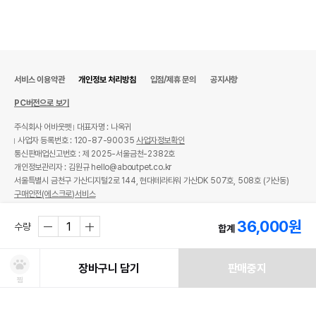
서비스 이용약관
개인정보 처리방침
입점/제휴 문의
공지사항
PC버전으로 보기
주식회사 어바웃펫
대표자명 : 나옥귀
사업자 등록번호 : 120-87-90035
사업자정보확인
통신판매업신고번호 : 제 2025-서울금천-2382호
개인정보관리자 : 김원규 hello@aboutpet.co.kr
서울특별시 금천구 가산디지털2로 144, 현대테라타워 가산DK 507호, 508호 (가산동)
구매안전(에스크로)서비스
© copyright (c) www.aboutpet.co.kr all rights reserved.
36,000
원
수량
합계
장바구니 담기
판매중지
찜
쿠폰보기
적립혜택
취소/ 교환/ 환불
유통기한 임박 상품
최저가 도전 상품