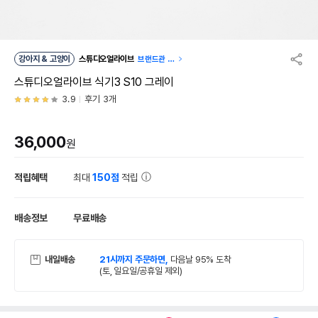
강아지 & 고양이
스튜디오얼라이브
브랜드관 이
동
스튜디오얼라이브 식기3 S10 그레이
3.9
후기 3개
36,000
원
적립혜택
최대
150점
적립
배송정보
무료배송
내일배송
21시까지 주문하면,
다음날 95% 도착
(토, 일요일/공휴일 제외)