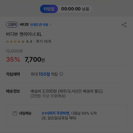
타임딜
00:00:00
남음
고양이
버디부
브랜드관 이동
버디부 캣라이너 XL
4.4
후기 16개
12,000원
35%
7,700
원
적립혜택
최대
150점
적립
배송정보
배송비 3,000원
(제주/도서산간 배송비 별도)
(3만원 이상 무료배송)
내일배송
21시까지 주문하면,
다음날 95% 도착
(토, 일요일/공휴일 제외)