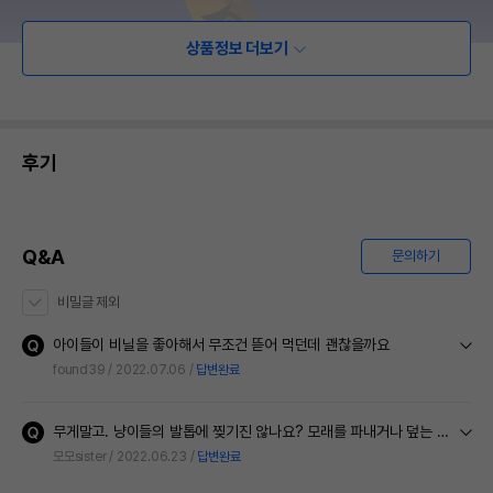
상품정보 더보기
후기
Q&A
문의하기
비밀글 제외
아이들이 비닐을 좋아해서 무조건 뜯어 먹던데 괜찮을까요
found39
2022.07.06
답변완료
무게말고. 냥이들의 발톱에 찢기진 않나요? 모래를 파내거나 덮는 행동을 할때.
모모sister
2022.06.23
답변완료