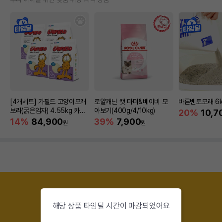
[4개세트] 가필드 고양이모래
로얄캐닌 캣 마더&베이비 모
바른벤토모래 6
보라(굵은입자) 4.55kg 카사
아보기(400g/4/10kg)
20%
10,7
바모래
14%
84,900
39%
7,900
원
원
해당 상품 타임딜 시간이 마감되었어요