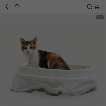
1
/
2