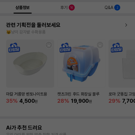
상품정보
후기
Q&A
16
2
관련 기획전을 둘러보세요
😺냥이 감자밭 수확용품
마칼 거름망 벤토나이트용
캣츠크린 후드 화장실 블루
로마 굿똥집 고
35%
4,500
28%
19,900
29%
7,70
원
원
Ai가 추천 드려요
우리 아이를 위한 맞춤 취향 저격 상품