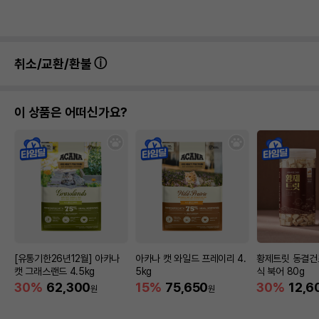
취소/교환/환불
이 상품은 어떠신가요?
[유통기한26년12월] 아카나
아카나 캣 와일드 프레이리 4.
황제트릿 동결건
캣 그래스랜드 4.5kg
5kg
식 북어 80g
30%
62,300
15%
75,650
30%
12,6
원
원