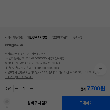
서비스 이용약관
개인정보 처리방침
입점/제휴 문의
공지사항
PC버전으로 보기
주식회사 어바웃펫
대표자명 : 나옥귀
사업자 등록번호 : 120-87-90035
사업자정보확인
통신판매업신고번호 : 제 2025-서울금천-2382호
개인정보관리자 : 김원규 hello@aboutpet.co.kr
서울특별시 금천구 가산디지털2로 144, 현대테라타워 가산DK 507호, 508호 (가산동)
구매안전(에스크로)서비스
© copyright (c) www.aboutpet.co.kr all rights reserved.
7,700
원
수량
합계
장바구니 담기
구매하기
찜