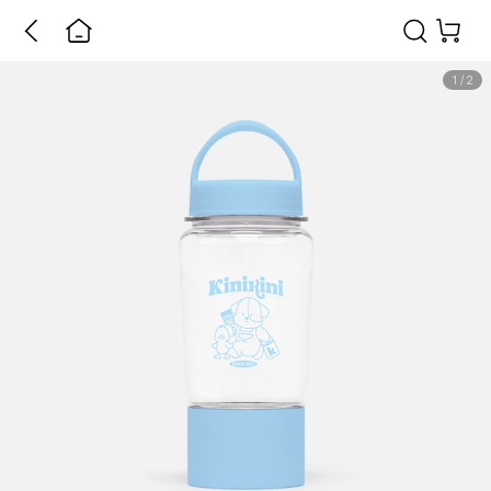
1
/
2