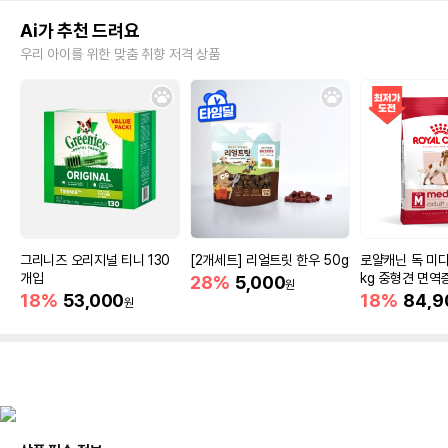
Ai가 추천 드려요
우리 아이를 위한 맞춤 취향 저격 상품
그리니즈 오리지널 티니 130
[2개세트] 리얼트릿 한우 50g
로얄캐닌 독 미디
개입
kg 중형견 면역
28%
5,000
원
18%
53,000
18%
84,9
원