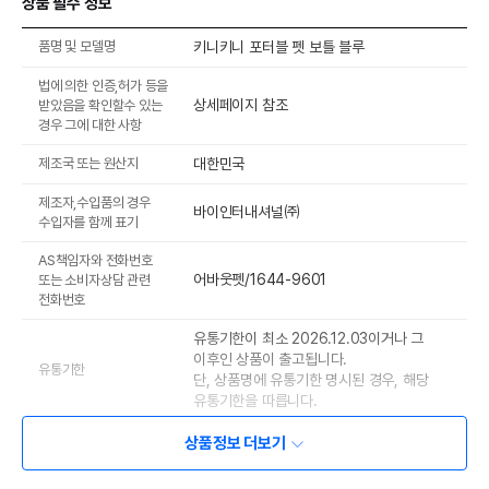
상품 필수 정보
품명 및 모델명
키니키니 포터블 펫 보틀 블루
법에 의한 인증,허가 등을
상세페이지 참조
받았음을 확인할수 있는
경우 그에 대한 사항
제조국 또는 원산지
대한민국
제조자,수입품의 경우
바이인터내셔널㈜
수입자를 함께 표기
AS책임자와 전화번호
어바웃펫/1644-9601
또는 소비자상담 관련
전화번호
유통기한이 최소 2026.12.03이거나 그
이후인 상품이 출고됩니다.
유통기한
단, 상품명에 유통기한 명시된 경우, 해당
유통기한을 따릅니다.
상품정보 더보기