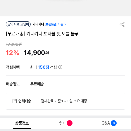
강아지 & 고양이
키니키니
브랜드관 이동
[무료배송] 키니키니 포터블 펫 보틀 블루
17,000원
12%
14,900
원
적립혜택
최대
150점
적립
배송정보
무료배송
업체배송
결제완료 기준 1 ~ 3일 소요 예정
상품정보
후기
Q&A
0
0