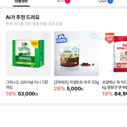
상품정보
후기
Q&A
2
0
Ai가 추천 드려요
우리 아이를 위한 맞춤 취향 저격 상품
그리니즈 오리지널 티니 130
[2개세트] 리얼트릿 한우 50g
로얄캐닌 독 미디
개입
kg 중형견 면역
28%
5,000
원
18%
53,000
18%
84,9
원