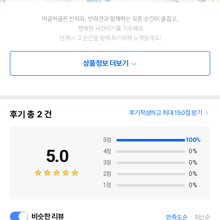
상품정보 더보기
후기 총
2
건
후기작성하고 최대 150점 받기
5
점
100
%
5.0
4
점
0
%
3
점
0
%
2
점
0
%
1
점
0
%
비슷한 리뷰
만족도순
최신순