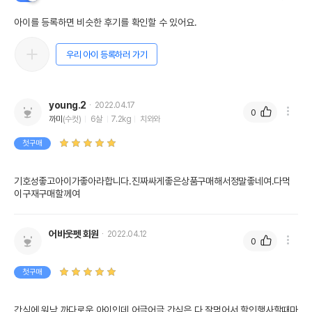
아이를 등록하면 비슷한 후기를 확인할 수 있어요.
우리 아이 등록하러 가기
young.2
2022.04.17
0
까미
(수컷)
6살
7.2kg
치와와
첫구매
기호성좋고아이가좋아라합니다.진짜싸게좋은상품구매해서정말좋네여.다먹
이구재구매할께여
어바웃펫 회원
2022.04.12
0
첫구매
간식에 워낙 까다로운 아이인데 어글어글 간식은 다 잘먹어서 할인행사할때마