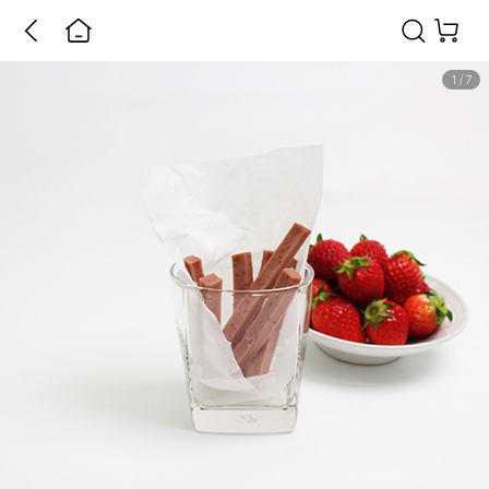
1
/
7