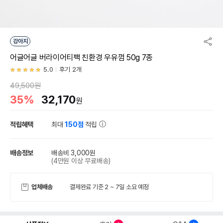
강아지
어글어글 버라이어티팩 친환경 우유껌 50g 7종
5.0
후기 2개
49,500원
35%
32,170
원
적립혜택
최대
150점
적립
배송정보
배송비 3,000원
(4만원 이상 무료배송)
업체배송
결제완료 기준 2 ~ 7일 소요 예정