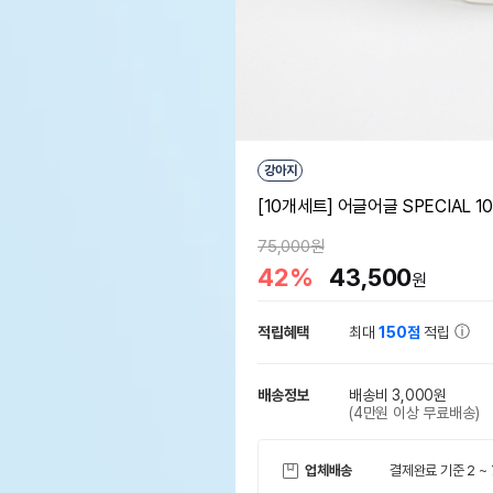
강아지
[10개세트] 어글어글 SPECIAL 
75,000원
42%
43,500
원
적립혜택
최대
150점
적립
배송정보
배송비 3,000원
(4만원 이상 무료배송)
업체배송
결제완료 기준 2 ~