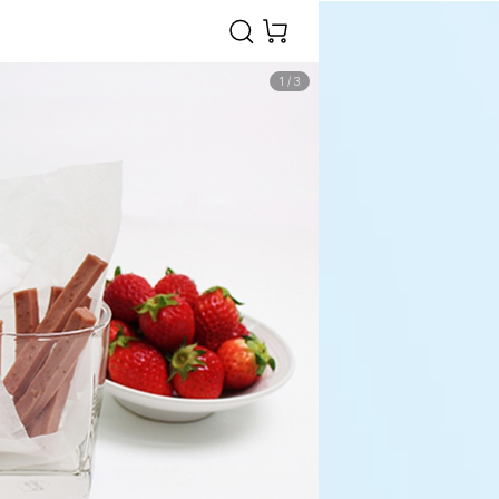
1
/
3