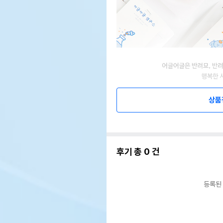
상품
후기 총
0
건
등록된