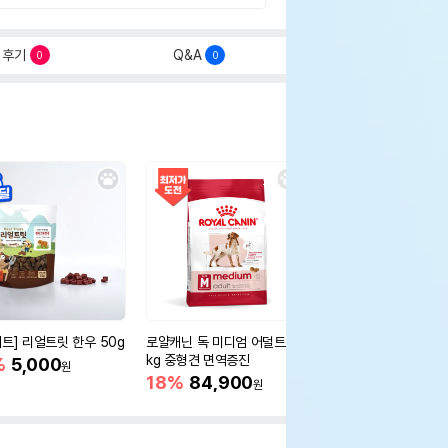
후기
Q&A
0
0
세트] 리얼트릿 한우 50g
로얄캐닌 독 미디엄 어덜트 10
오리젠 독 스몰브리드 4
kg 중형견 면역증진
%
5,000
15%
75,400
원
원
18%
84,900
원