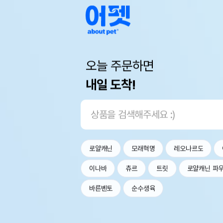
오늘 주문하면
내일 도착!
로얄캐닌
모래혁명
레오나르도
이나바
츄르
트릿
로얄캐닌 파
바른벤토
순수생육