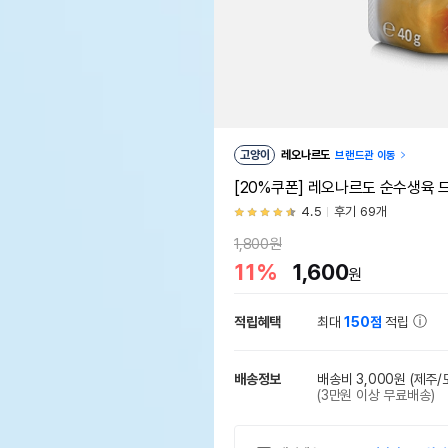
고양이
레오나르도
브랜드관 이동
[20%쿠폰] 레오나르도 순수생육 드
4.5
후기 69개
1,800원
11%
1,600
원
적립혜택
최대
150점
적립
배송정보
배송비 3,000원
(제주/
(3만원 이상 무료배송)