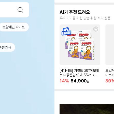
Ai가 추천 드려요
우리 아이를 위한 맞춤 취향 저격 상품
로얄캐닌 라이트
바른카사
[4개세트] 가필드 고양이모래
로얄캐
보라(굵은입자) 4.55kg 카사
아보기(
바모래
14%
84,900
39
원