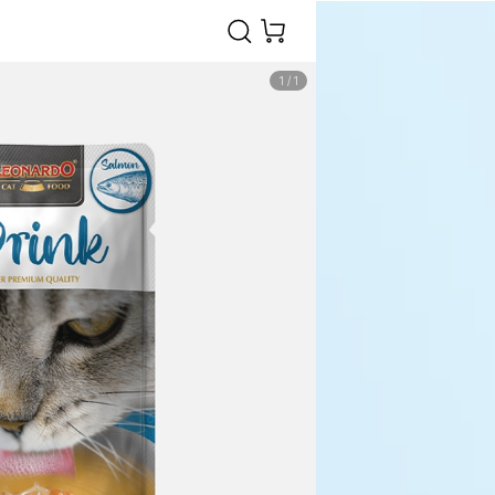
1
/
1