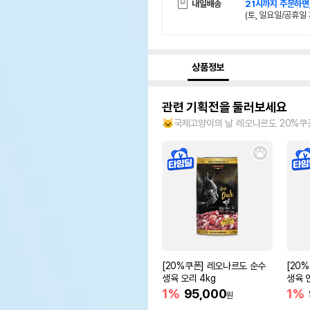
내일배송
21시까지 주문하면
(토, 일요일/공휴일 
상품정보
관련 기획전을 둘러보세요
🐱국제고양이의 날 레오나르도 20%쿠
[20%쿠폰] 레오나르도 순수
[20
생육 오리 4kg
생육 
1%
95,000
1%
원