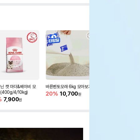
닌 캣 마더&베이비 모
바른벤토모래 6kg 모아보기
로얄캐닌 캣 인도어 4k
400g/4/10kg)
새 감소
20%
10,700
원
%
7,900
16%
55,000
원
원