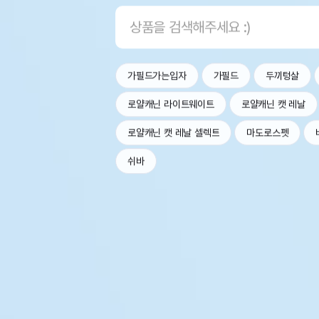
가필드가는입자
가필드
두끼텅살
로얄캐닌 라이트웨이트
로얄캐닌 캣 레날
로얄캐닌 캣 레날 셀렉트
마도로스펫
쉬바