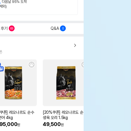
,
다음날 95% 도착
제외)
후기
Q&A
69
0
폰
%쿠폰] 레오나르도 순수
[20%쿠폰] 레오나르도 순수
[20%쿠폰] 레오나르
연어 4kg
생육 오리 1.5kg
생육 연어 1.5kg
95,000
49,500
49,500
원
원
원