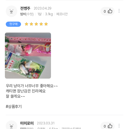
전병주
2023.04.29
0
밤비
(수컷)
1살
3.1kg
페르시안
첫구매
우리 냥이가 너무너무 좋아해요~~

캐티맨 장난감은 진리예요

잘 쓸게요~~

#상품후기
미미로미
2023.03.31
0