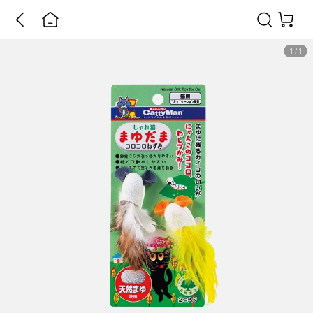
1
/
1