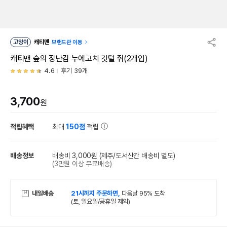
고양이
캐티맨
브랜드관 이동
캐티맨 숲의 장난감 누에고치 깃털 쥐(2개입)
4.6
후기 39개
3,700
원
적립혜택
최대
150점
적립
배송정보
배송비 3,000원
(제주/도서산간 배송비 별도)
(3만원 이상 무료배송)
내일배송
21시까지 주문하면,
다음날 95% 도착
(토, 일요일/공휴일 제외)