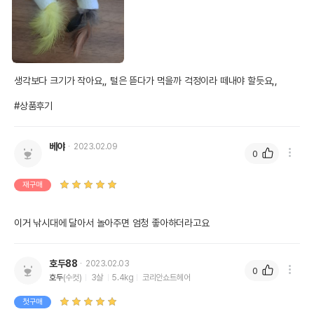
생각보다 크기가 작아요,, 털은 뜯다가 먹을까 걱정이라 떼내야 할듯요,,

#상품후기
베야
2023.02.09
0
재구매
이거 낚시대에 달아서 놀아주면 엄청 좋아하더라고요
호두88
2023.02.03
0
호두
(수컷)
3살
5.4kg
코리안쇼트헤어
첫구매