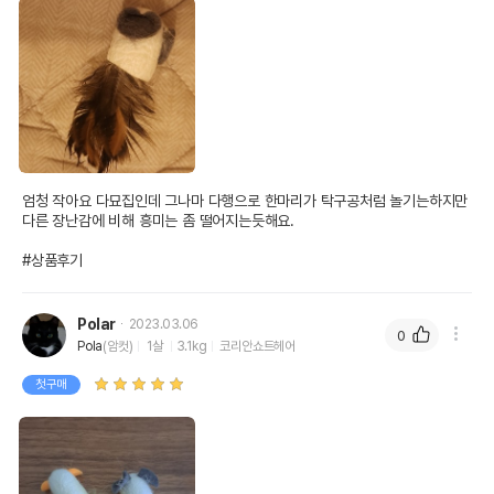
엄청 작아요 다묘집인데 그나마 다행으로 한마리가 탁구공처럼 놀기는하지만 
다른 장난감에 비해 흥미는 좀 떨어지는듯해요.

#상품후기
Polar
2023.03.06
0
Pola
(암컷)
1살
3.1kg
코리안쇼트헤어
첫구매