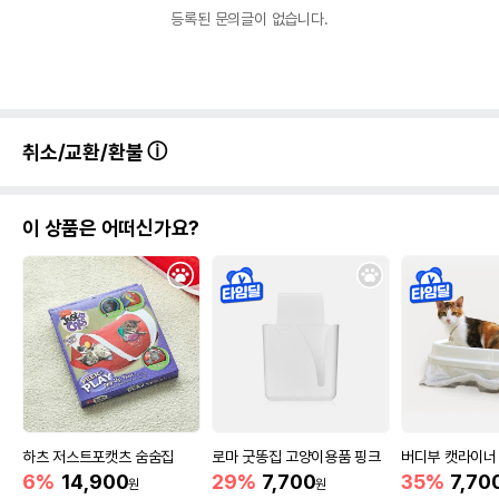
등록된 문의글이 없습니다.
취소/교환/환불
이 상품은 어떠신가요?
하츠 저스트포캣츠 숨숨집
로마 굿똥집 고양이용품 핑크
버디부 캣라이너 
6%
14,900
29%
7,700
35%
7,70
원
원