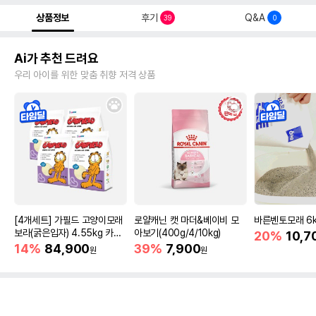
상품정보
후기
Q&A
39
0
Ai가 추천 드려요
우리 아이를 위한 맞춤 취향 저격 상품
[4개세트] 가필드 고양이모래
로얄캐닌 캣 마더&베이비 모
바른벤토모래 6
보라(굵은입자) 4.55kg 카사
아보기(400g/4/10kg)
20%
10,7
바모래
14%
84,900
39%
7,900
원
원