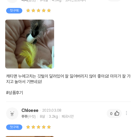
미미
(암컷)
9개월
4.5kg
코리안쇼트헤어
첫구매
캐티맨 누에고치는 깃털이 달려있어 잘 잃어버리지 않아 좋아요! 미미가 잘 가
지고 놀아서 기쁘네요!

#상품후기
Chloeee
2023.03.08
0
쮸쮸
(수컷)
8살
3.2kg
페르시안
첫구매