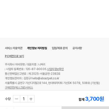
서비스 이용약관
개인정보 처리방침
입점/제휴 문의
공지사항
PC버전으로 보기
주식회사 어바웃펫
대표자명 : 나옥귀
사업자 등록번호 : 120-87-90035
사업자정보확인
통신판매업신고번호 : 제 2025-서울금천-2382호
개인정보관리자 : 김원규 hello@aboutpet.co.kr
서울특별시 금천구 가산디지털2로 144, 현대테라타워 가산DK 507호, 508호 (가산동)
구매안전(에스크로)서비스
© copyright (c) www.aboutpet.co.kr all rights reserved.
3,700
원
수량
합계