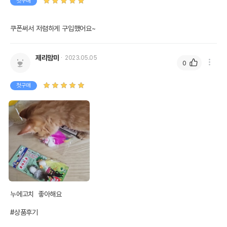
첫구매
쿠폰써서 저렴하게 구입했어요~
제리맘마
2023.05.05
0
첫구매
누에고치  좋아해요 

#상품후기