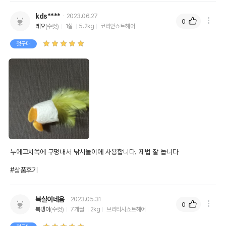
kds****
2023.06.27
0
레오
(수컷)
1살
5.2kg
코리안쇼트헤어
첫구매
누에고치쪽에 구멍내서 낚시놀이에 사용합니다. 제법 잘 놉니다 

#상품후기
복실이네욤
2023.05.31
0
복댕이
(수컷)
7개월
2kg
브리티시쇼트헤어