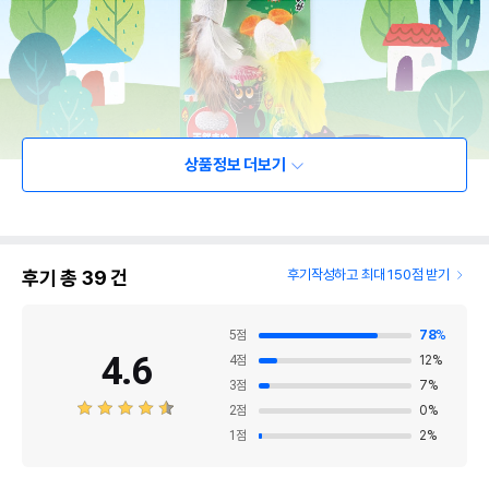
상품정보 더보기
후기 총
39
건
후기작성하고 최대 150점 받기
5
점
78
%
4.6
4
점
12
%
3
점
7
%
2
점
0
%
1
점
2
%