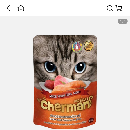
1
/
1