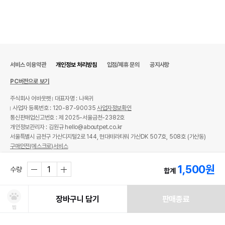
서비스 이용약관
개인정보 처리방침
입점/제휴 문의
공지사항
PC버전으로 보기
주식회사 어바웃펫
대표자명 : 나옥귀
사업자 등록번호 : 120-87-90035
사업자정보확인
통신판매업신고번호 : 제 2025-서울금천-2382호
개인정보관리자 : 김원규 hello@aboutpet.co.kr
서울특별시 금천구 가산디지털2로 144, 현대테라타워 가산DK 507호, 508호 (가산동)
구매안전(에스크로)서비스
© copyright (c) www.aboutpet.co.kr all rights reserved.
1,500
원
수량
합계
장바구니 담기
판매종료
찜