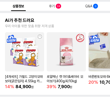
상품정보
후기
Q&A
24
0
Ai가 추천 드려요
우리 아이를 위한 맞춤 취향 저격 상품
[4개세트] 가필드 고양이모래
로얄캐닌 캣 마더&베이비 모
바른벤토모래 6
보라(굵은입자) 4.55kg 카사
아보기(400g/4/10kg)
20%
10,7
바모래
14%
84,900
39%
7,900
원
원