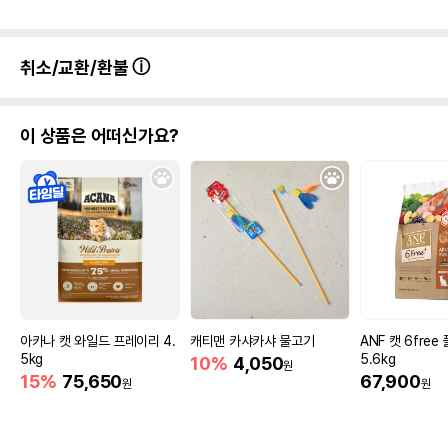
취소/교환/환불
이 상품은 어떠신가요?
아카나 캣 와일드 프레이리 4.
캐티맨 카샤카샤 물고기
ANF 캣 6fre
5kg
5.6kg
10%
4,050
원
15%
75,650
67,900
원
원