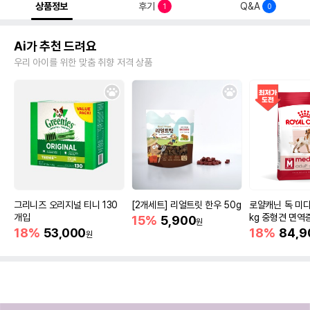
상품정보
후기
Q&A
1
0
Ai가 추천 드려요
우리 아이를 위한 맞춤 취향 저격 상품
그리니즈 오리지널 티니 130
[2개세트] 리얼트릿 한우 50g
로얄캐닌 독 미디
개입
kg 중형견 면역
15%
5,900
원
18%
53,000
18%
84,9
원