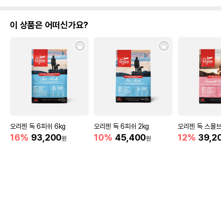
이 상품은 어떠신가요?
오리젠 독 6피쉬 6kg
오리젠 독 6피쉬 2kg
오리젠 독 스몰브리
16%
93,200
10%
45,400
12%
39,2
원
원