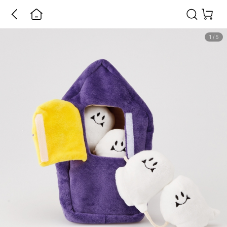
1
/
5