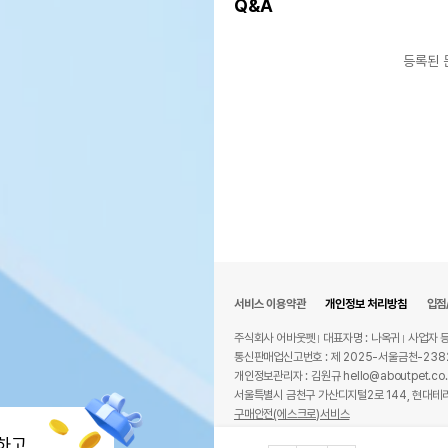
Q&A
등록된 
서비스 이용약관
개인정보 처리방침
입점
주식회사 어바웃펫
대표자명 : 나옥귀
사업자 등
통신판매업신고번호 : 제 2025-서울금천-238
개인정보관리자 : 김원규 hello@aboutpet.co.
서울특별시 금천구 가산디지털2로 144, 현대테라
구매안전(에스크로)서비스
© copyright (c) www.aboutpet.co.kr all r
하고