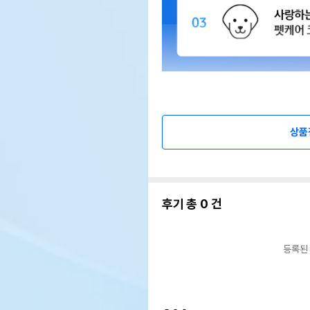
상품
후기 총
0
건
등록된