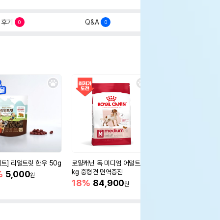
후기
Q&A
0
0
세트] 리얼트릿 한우 50g
로얄캐닌 독 미디엄 어덜트 10
오리젠 독 스몰브리드 4
kg 중형견 면역증진
%
5,000
15%
75,400
원
원
18%
84,900
원