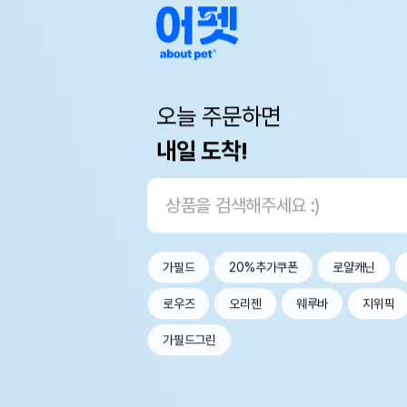
오늘 주문하면
내일 도착!
가필드
20%추가쿠폰
로얄캐닌
로우즈
오리젠
웨루바
지위픽
가필드그린