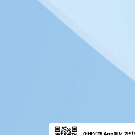
어바웃펫 App에서 가입