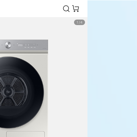
1
/
4