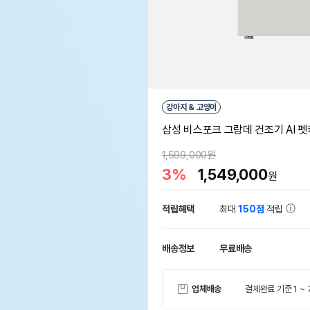
강아지 & 고양이
삼성 비스포크 그랑데 건조기 AI 펫케
1,599,000원
3%
1,549,000
원
적립혜택
최대
150점
적립
배송정보
무료배송
업체배송
결제완료 기준 1 ~