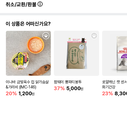
취소/교환/환불
이 상품은 어떠신가요?
이나바 금빛육수 컵 닭가슴살
팜웨이 뽕파티봉투
로얄캐닌 캣 센서
&가리비 (IMC-146)
화기건강
37%
5,000
원
20%
1,200
23%
8,30
원