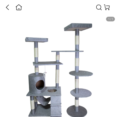
1
/
1