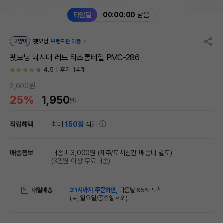
타임딜
00:00:00
남음
고양이
펫모닝
브랜드관 이동
펫모닝 낚시대 레드 타조롱테일 PMC-286
4.5
후기 14개
2,600원
25%
1,950
원
적립혜택
최대
150점
적립
배송정보
배송비 3,000원
(제주/도서산간 배송비 별도)
(3만원 이상 무료배송)
내일배송
21시까지 주문하면,
다음날 95% 도착
(토, 일요일/공휴일 제외)