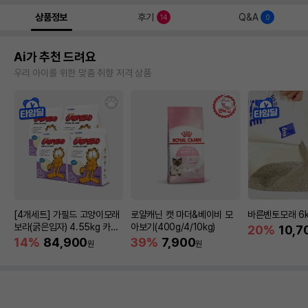
상품정보
후기
Q&A
14
0
Ai가 추천 드려요
우리 아이를 위한 맞춤 취향 저격 상품
[4개세트] 가필드 고양이모래
로얄캐닌 캣 마더&베이비 모
바른벤토모래 6
보라(굵은입자) 4.55kg 카사
아보기(400g/4/10kg)
20%
10,7
바모래
14%
84,900
39%
7,900
원
원