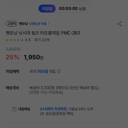
타임딜
00:00:00
남음
고양이
펫모닝
브랜드관 이동
펫모닝 낚시대 핑크 타조롱테일 PMC-283
4.5
후기 22개
2,600원
25%
1,950
원
적립혜택
최대
150점
적립
배송정보
배송비 3,000원
(제주/도서산간 배송비 별도)
(3만원 이상 무료배송)
내일배송
21시까지 주문하면,
다음날 95% 도착
(토, 일요일/공휴일 제외)