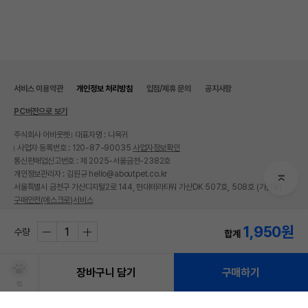
서비스 이용약관
개인정보 처리방침
입점/제휴 문의
공지사항
PC버전으로 보기
주식회사 어바웃펫
대표자명 : 나옥귀
사업자 등록번호 : 120-87-90035
사업자정보확인
통신판매업신고번호 : 제 2025-서울금천-2382호
개인정보관리자 : 김원규 hello@aboutpet.co.kr
서울특별시 금천구 가산디지털2로 144, 현대테라타워 가산DK 507호, 508호 (가산동)
구매안전(에스크로)서비스
© copyright (c) www.aboutpet.co.kr all rights reserved.
1,950
원
수량
합계
장바구니 담기
구매하기
찜