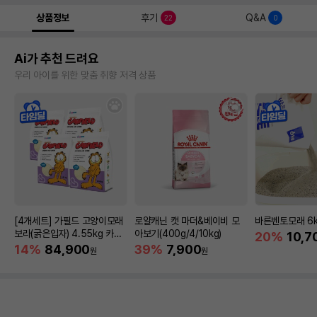
상품정보
후기
Q&A
22
0
Ai가 추천 드려요
우리 아이를 위한 맞춤 취향 저격 상품
[4개세트] 가필드 고양이모래
로얄캐닌 캣 마더&베이비 모
바른벤토모래 6
보라(굵은입자) 4.55kg 카사
아보기(400g/4/10kg)
20%
10,7
바모래
14%
84,900
39%
7,900
원
원