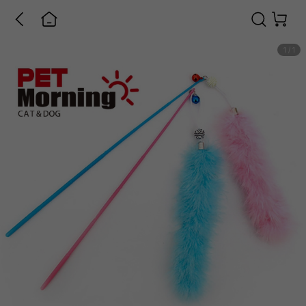
1
/
1