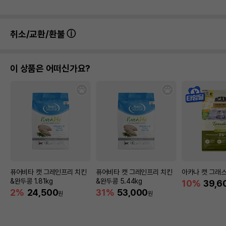
취소/교환/환불
이 상품은 어떠신가요?
퓨어비타 캣 그레인프리 치킨
퓨어비타 캣 그레인프리 치킨
아카나 캣 그래스랜
&완두콩 1.81kg
&완두콩 5.44kg
10%
39,6
2%
24,500
31%
53,000
원
원