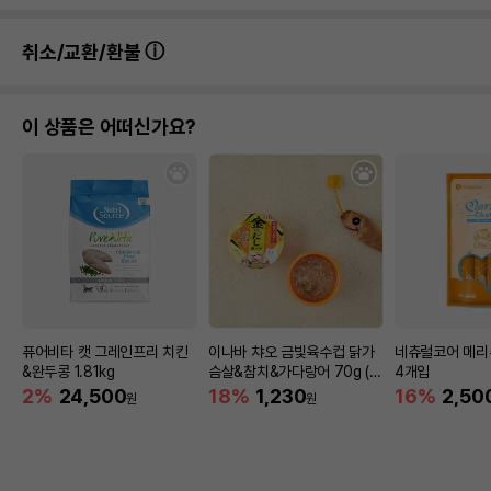
취소/교환/환불
이 상품은 어떠신가요?
상품 필수 정보
품명 및 모델명
펫모닝 와이볼 폼폼토끼 PMC-122
법에 의한 인증,허가 등을
퓨어비타 캣 그레인프리 치킨
이나바 챠오 금빛육수컵 닭가
네츄럴코어 메리
상품상세설명 참조
받았음을 확인할수 있는
&완두콩 1.81kg
슴살&참치&가다랑어 70g (I
4개입
경우 그에 대한 사항
MC-133)
2%
24,500
18%
1,230
16%
2,50
원
원
제조국 또는 원산지
대한민국
제조자,수입품의 경우
펫모닝
수입자를 함께 표기