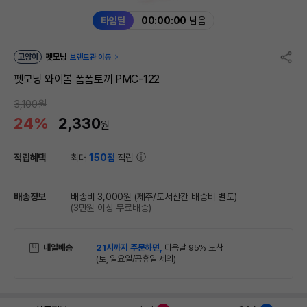
타임딜
00:00:00
남음
고양이
펫모닝
브랜드관 이동
펫모닝 와이볼 폼폼토끼 PMC-122
3,100원
24%
2,330
원
적립혜택
최대
150점
적립
배송정보
배송비 3,000원
(제주/도서산간 배송비 별도)
(3만원 이상 무료배송)
내일배송
21시까지 주문하면,
다음날 95% 도착
(토, 일요일/공휴일 제외)