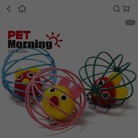
1
/
1