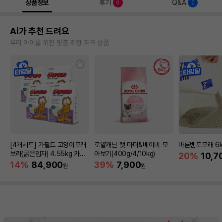
상품정보
후기
Q&A
0
0
Ai가 추천 드려요
우리 아이를 위한 맞춤 취향 저격 상품
[4개세트] 가필드 고양이모래
로얄캐닌 캣 마더&베이비 모
바른벤토모래 6
보라(굵은입자) 4.55kg 카사
아보기(400g/4/10kg)
20%
10,7
바모래
14%
84,900
39%
7,900
원
원