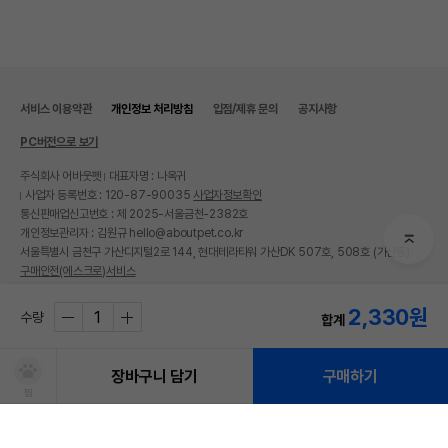
AS책임자와 전화번호
어바웃펫 // 1644-9601
또는 소비자상담 관련
전화번호
유통기한이 최소 2026.12.06이거나 그
서비스 이용약관
개인정보 처리방침
입점/제휴 문의
공지사항
이후인 상품이 출고됩니다.
유통기한
단, 상품명에 유통기한 명시된 경우, 해당
PC버전으로 보기
유통기한을 따릅니다.
주식회사 어바웃펫
대표자명 : 나옥귀
사업자 등록번호 : 120-87-90035
사업자정보확인
통신판매업신고번호 : 제 2025-서울금천-2382호
개인정보관리자 : 김원규 hello@aboutpet.co.kr
서울특별시 금천구 가산디지털2로 144, 현대테라타워 가산DK 507호, 508호 (가산동)
구매안전(에스크로)서비스
© copyright (c) www.aboutpet.co.kr all rights reserved.
2,330
원
수량
합계
장바구니 담기
구매하기
찜
처방사료 주문 시 확인해주세요!
쿠폰보기
적립혜택
취소/ 교환/ 환불
유통기한 임박 상품
최저가 도전 상품
AI검색
AI검색