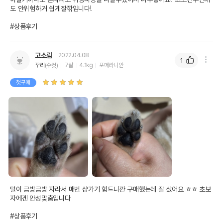
도 안위험하거 쉽게잘깎입니다!

#상품후기
고소림
2022.04.08
1
꾸리
(수컷)
7살
4.1kg
포메라니안
첫구매
털이 금방금방 자라서 매번 샵가기 힘드니깐 구매했는데 잘 샀어요 ㅎㅎ 초보
자에겐 안성맞춤입니다

#상품후기