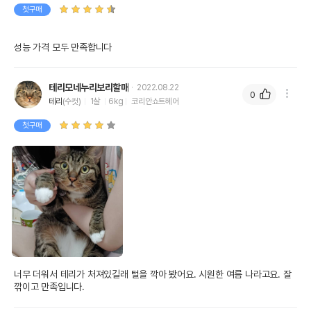
첫구매
성능 가격 모두 만족합니다
테리모네누리보리할매
2022.08.22
0
테리
(수컷)
1살
6kg
코리안쇼트헤어
첫구매
너무 더워서 테리가 처져있길래 털을 깍아 봤어요. 시원한 여름 나라고요. 잘 
깎이고 만족입니다.