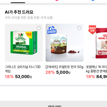
Ai가 추천 드려요
우리 아이를 위한 맞춤 취향 저격 상품
그리니즈 오리지널 티니 130
[2개세트] 리얼트릿 한우 50g
로얄캐닌 독 미디
개입
kg 중형견 면역
28%
5,000
원
18%
53,000
18%
84,9
원