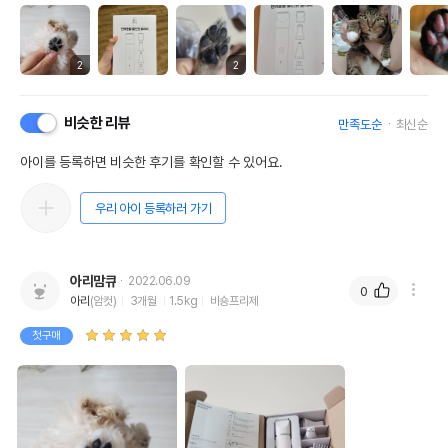
2
2
비슷한 리뷰
만족도순
최신순
아이를 등록하면 비슷한 후기를 확인할 수 있어요.
우리 아이 등록하러 가기
아리맘큐
2022.06.09
0
아리
(암컷)
3개월
1.5kg
비숑프리제
첫구매