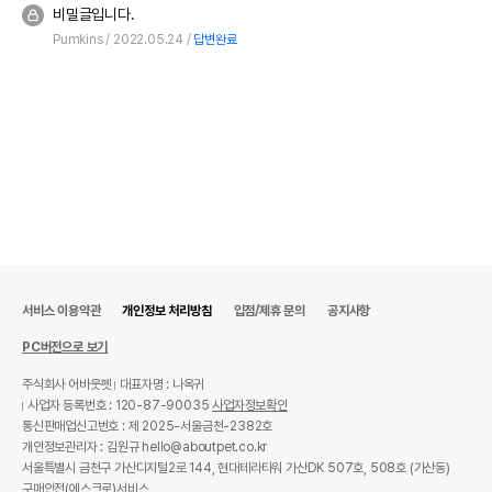
비밀글입니다.
Pumkins
2022.05.24
답변완료
서비스 이용약관
개인정보 처리방침
입점/제휴 문의
공지사항
PC버전으로 보기
주식회사 어바웃펫
대표자명 : 나옥귀
사업자 등록번호 : 120-87-90035
사업자정보확인
통신판매업신고번호 : 제 2025-서울금천-2382호
개인정보관리자 : 김원규 hello@aboutpet.co.kr
서울특별시 금천구 가산디지털2로 144, 현대테라타워 가산DK 507호, 508호 (가산동)
구매안전(에스크로)서비스