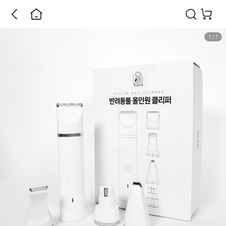
1
/
7