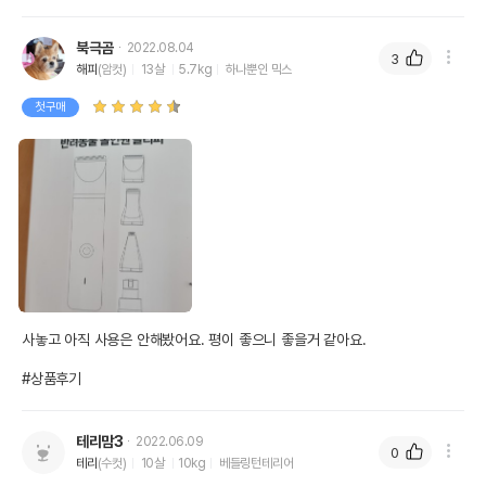
북극곰
2022.08.04
3
해피
(암컷)
13살
5.7kg
하나뿐인 믹스
첫구매
사놓고 아직 사용은 안해봤어요. 평이 좋으니 좋을거 같아요.

#상품후기
테리맘3
2022.06.09
0
테리
(수컷)
10살
10kg
베들링턴테리어