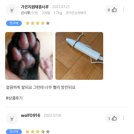
가은지원재훈시루
2022.07.21
0
신시루
(수컷)
3개월
1.7kg
코리안쇼트헤어
첫구매
깔끔하게 잘되요 그런데 너무 빨리 방전되요

#상품후기
wolf0916
2022.07.19
1
첫구매