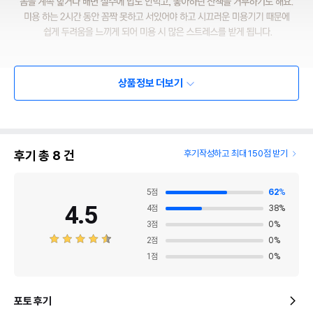
상품정보 더보기
후기 총
8
건
후기작성하고 최대 150점 받기
5
점
62
%
4.5
4
점
38
%
3
점
0
%
2
점
0
%
1
점
0
%
포토 후기