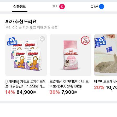
상품정보
후기
Q&A
82
1
Ai가 추천 드려요
우리 아이를 위한 맞춤 취향 저격 상품
[4개세트] 가필드 고양이모래
로얄캐닌 캣 마더&베이비 모
바른벤토모래 6
보라(굵은입자) 4.55kg 카사
아보기(400g/4/10kg)
20%
10,7
바모래
14%
84,900
39%
7,900
원
원