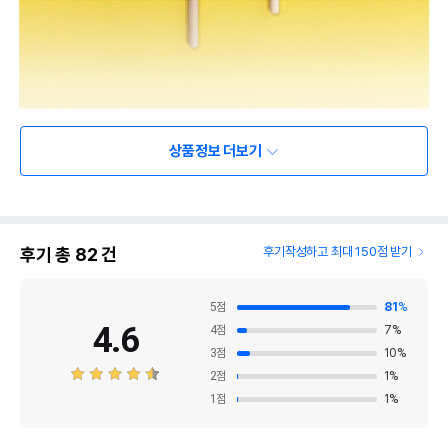
상품정보 더보기
후기 총
82
건
후기작성하고 최대 150점 받기
5
점
81
%
4.6
4
점
7
%
3
점
10
%
2
점
1
%
1
점
1
%