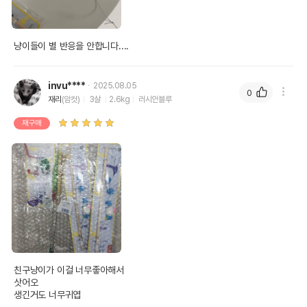
냥이들이 별 반응을 안합니다....
invu****
2025.08.05
0
재리
(암컷)
3살
2.6kg
러시안블루
재구매
친구냥이가 이걸 너무좋아해서

삿어오

생긴거도 너무귀엽