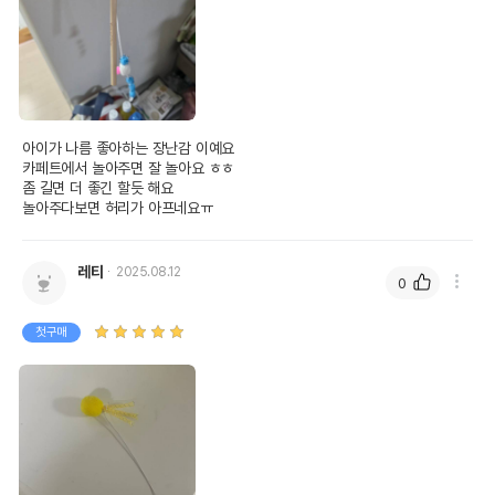
아이가 나름 좋아하는 장난감 이예요

카페트에서 놀아주면 잘 놀아요 ㅎㅎ

좀 길면 더 좋긴 할듯 해요

놀아주다보면 허리가 아프네요ㅠ
레티
2025.08.12
0
첫구매