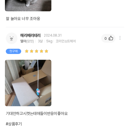
잘 놀아요 너무 조아옹
해리메리테리
2024.08.31
0
델마
(암컷)
3살
5kg
코리안쇼트헤어
첫구매
기대안하고시켯는데애들이반응이좋아요

#상품후기