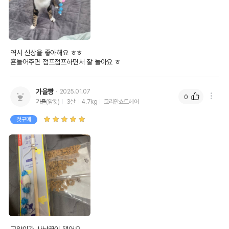
유통기한이 최소 2026.12.05이거나 그
이후인 상품이 출고됩니다.
유통기한
단, 상품명에 유통기한 명시된 경우, 해당
유통기한을 따릅니다.
역시 신상을 좋아해요 ㅎㅎ

흔들어주면 점프점프하면서 잘 놀아요 ㅎ
가을빵
2025.01.07
0
가을
(암컷)
3살
4.7kg
코리안쇼트헤어
첫구매