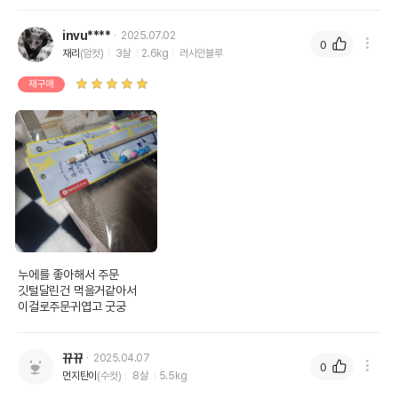
invu****
2025.07.02
0
재리
(암컷)
3살
2.6kg
러시안블루
재구매
누에를 좋아해서 주문

깃털달린건 먹을거같아서

이걸로주문귀엽고 굿궁
뀨뀨
2025.04.07
0
먼지탄이
(수컷)
8살
5.5kg