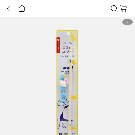
1
/
1