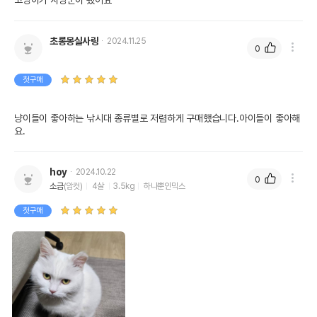
고양이가 사냥꾼이 됐어요
초롱몽실사랑
2024.11.25
0
첫구매
냥이들이 좋아하는 낚시대 종류별로 저렴하게 구매했습니다.아이들이 좋아해
요.
hoy
2024.10.22
0
소금
(암컷)
4살
3.5kg
하나뿐인믹스
첫구매