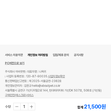
서비스 이용약관
개인정보 처리방침
입점/제휴 문의
공지사항
PC버전으로 보기
주식회사 어바웃펫
대표자명 : 나옥귀
사업자 등록번호 : 120-87-90035
사업자정보확인
통신판매업신고번호 : 제 2025-서울금천-2382호
개인정보관리자 : 김원규 hello@aboutpet.co.kr
서울특별시 금천구 가산디지털2로 144, 현대테라타워 가산DK 507호, 508호 (가산동)
구매안전(에스크로)서비스
© copyright (c) www.aboutpet.co.kr all rights reserved.
21,500
원
수량
합계