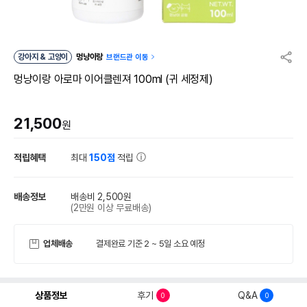
강아지 & 고양이
멍냥이랑
브랜드관 이동
멍냥이랑 아로마 이어클렌져 100ml (귀 세정제)
21,500
원
적립혜택
최대
150점
적립
배송정보
배송비 2,500원
(2만원 이상 무료배송)
업체배송
결제완료 기준 2 ~ 5일 소요 예정
상품정보
후기
Q&A
0
0