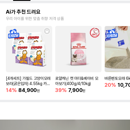
Ai가 추천 드려요
우리 아이를 위한 맞춤 취향 저격 상품
[4개세트] 가필드 고양이모래
로얄캐닌 캣 마더&베이비 모
바른벤토모래 6
보라(굵은입자) 4.55kg 카사
아보기(400g/4/10kg)
20%
10,7
바모래
14%
84,900
39%
7,900
원
원