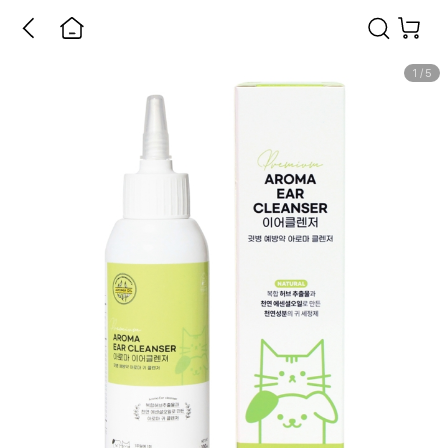
1
/
5