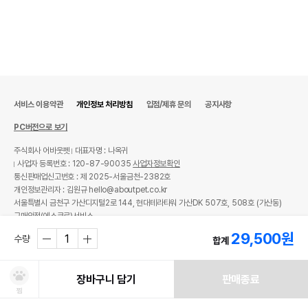
서비스 이용약관
개인정보 처리방침
입점/제휴 문의
공지사항
PC버전으로 보기
주식회사 어바웃펫
대표자명 : 나옥귀
사업자 등록번호 : 120-87-90035
사업자정보확인
통신판매업신고번호 : 제 2025-서울금천-2382호
개인정보관리자 : 김원규 hello@aboutpet.co.kr
서울특별시 금천구 가산디지털2로 144, 현대테라타워 가산DK 507호, 508호 (가산동)
구매안전(에스크로)서비스
29,500
원
© copyright (c) www.aboutpet.co.kr all rights reserved.
수량
합계
장바구니 담기
판매종료
찜