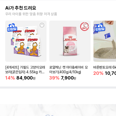
Ai가 추천 드려요
우리 아이를 위한 맞춤 취향 저격 상품
[4개세트] 가필드 고양이모래
로얄캐닌 캣 마더&베이비 모
바른벤토모래 6
보라(굵은입자) 4.55kg 카사
아보기(400g/4/10kg)
20%
10,7
바모래
14%
84,900
39%
7,900
원
원