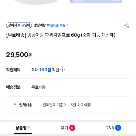
강아지 & 고양이
멍냥이랑
브랜드관 이동
[무료배송] 멍냥이랑 파워자임프로 60g (소화 기능 개선제)
29,500
원
적립혜택
최대
150점
적립
배송정보
무료배송
업체배송
결제완료 기준 2 ~ 5일 소요 예정
상품정보
후기
Q&A
0
0