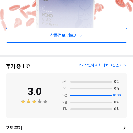
상품정보 더보기
후기 총
1
건
후기작성하고 최대 150점 받기
5
점
0
%
3.0
4
점
0
%
3
점
100
%
2
점
0
%
1
점
0
%
포토 후기