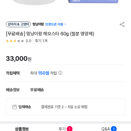
강아지 & 고양이
멍냥이랑
브랜드관 이동
[무료배송] 멍냥이랑 헤모스타 60g (철분 영양제)
3.0
후기 1개
33,000
원
적립혜택
최대
150점
적립
배송정보
무료배송
업체배송
결제완료 기준 2 ~ 5일 소요 예정
상품정보
후기
Q&A
1
0