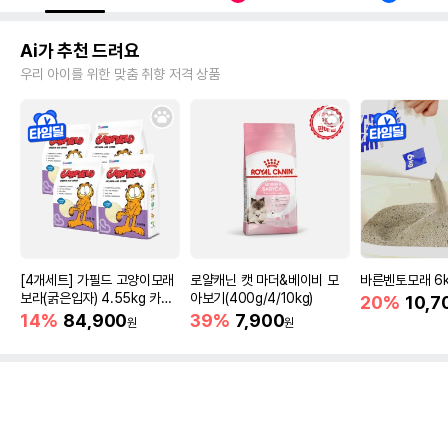
Ai가 추천 드려요
우리 아이를 위한 맞춤 취향 저격 상품
[4개세트] 가필드 고양이모래
로얄캐닌 캣 마더&베이비 모
바른벤토모래 6
보라(굵은입자) 4.55kg 카사
아보기(400g/4/10kg)
20%
10,7
바모래
14%
84,900
39%
7,900
원
원