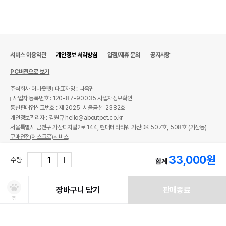
서비스 이용약관
개인정보 처리방침
입점/제휴 문의
공지사항
PC버전으로 보기
주식회사 어바웃펫
대표자명 : 나옥귀
사업자 등록번호 : 120-87-90035
사업자정보확인
통신판매업신고번호 : 제 2025-서울금천-2382호
개인정보관리자 : 김원규 hello@aboutpet.co.kr
서울특별시 금천구 가산디지털2로 144, 현대테라타워 가산DK 507호, 508호 (가산동)
구매안전(에스크로)서비스
© copyright (c) www.aboutpet.co.kr all rights reserved.
33,000
원
수량
합계
장바구니 담기
판매종료
찜
처방사료 주문 시 확인해주세요!
쿠폰보기
적립혜택
취소/ 교환/ 환불
유통기한 임박 상품
최저가 도전 상품
AI검색
AI검색