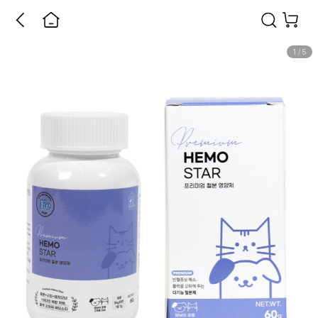
1
/
5