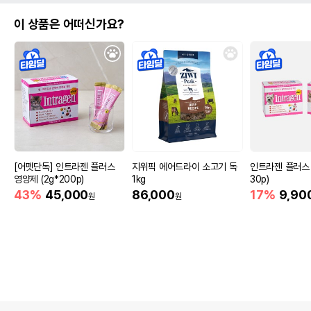
이 상품은 어떠신가요?
[어펫단독] 인트라젠 플러스
지위픽 에어드라이 소고기 독
인트라젠 플러스 
영양제 (2g*200p)
1kg
30p)
43%
45,000
86,000
17%
9,90
원
원