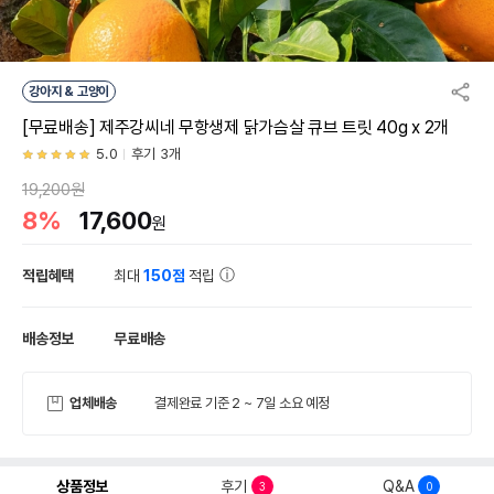
강아지 & 고양이
[무료배송] 제주강씨네 무항생제 닭가슴살 큐브 트릿 40g x 2개
5.0
후기 3개
19,200원
8%
17,600
원
적립혜택
최대
150점
적립
배송정보
무료배송
업체배송
결제완료 기준 2 ~ 7일 소요 예정
상품정보
후기
Q&A
3
0