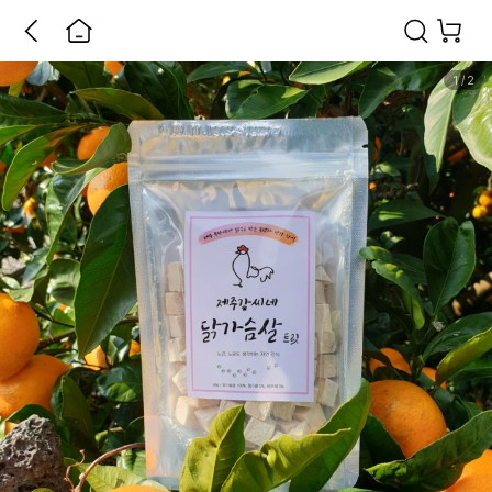
1
/
2