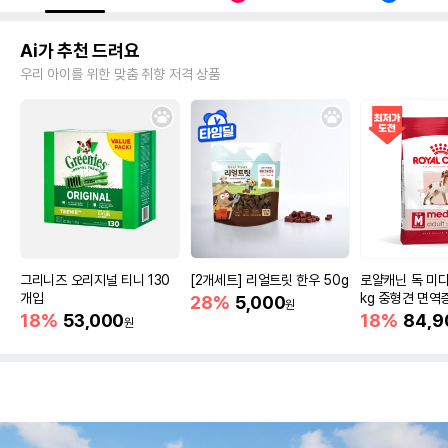
Ai가 추천 드려요
우리 아이를 위한 맞춤 취향 저격 상품
그리니즈 오리지널 티니 130
[2개세트] 리얼트릿 한우 50g
로얄캐닌 독 미디
개입
kg 중형견 면역
28%
5,000
원
18%
53,000
18%
84,9
원