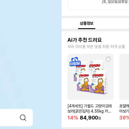
(토, 일요일/공휴일 
상품정보
Ai가 추천 드려요
우리 아이를 위한 맞춤 취향 저격 상품
[4개세트] 가필드 고양이모래
로얄캐
보라(굵은입자) 4.55kg 카사
아보기(
바모래
14%
84,900
39
원