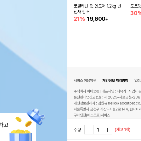
로얄캐닌 캣 인도어 1.2kg 변
도트캣
냄새 감소
30
21%
19,600
원
서비스 이용약관
개인정보 처리방침
입점
주식회사 어바웃펫
대표자명 : 나옥귀
사업자 등
통신판매업신고번호 : 제 2025-서울금천-238
개인정보관리자 : 김원규 hello@aboutpet.co.
서울특별시 금천구 가산디지털2로 144, 현대테라
구매안전(에스크로)서비스
© copyright (c) www.aboutpet.co.kr all r
하고
(재고 1개)
수량