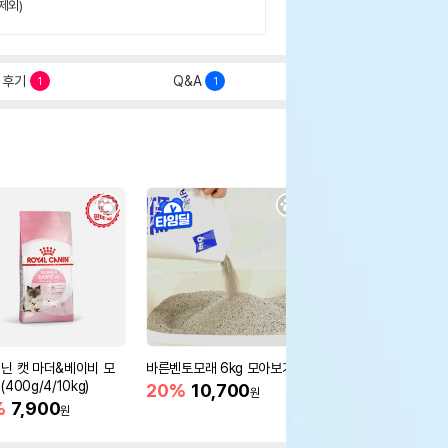
제외)
후기
Q&A
1
1
닌 캣 마더&베이비 모
바른벤토모래 6kg 모아보기
로얄캐닌 캣 인도어 4k
400g/4/10kg)
새 감소
20%
10,700
원
%
7,900
16%
55,000
원
원