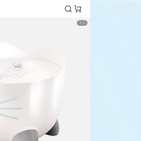
1
/
1