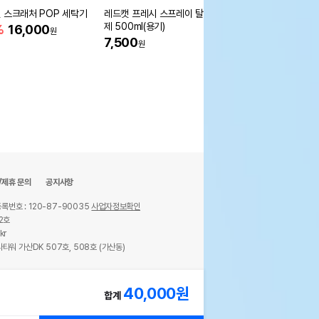
 스크래처 POP 세탁기
레드캣 프레시 스프레이 탈취
[어펫 단독] 루어캣 시
제 500ml(용기)
우스 스크래쳐
%
16,000
원
7,500
25%
23,950
원
원
/제휴 문의
공지사항
록번호 : 120-87-90035
사업자정보확인
2호
kr
타워 가산DK 507호, 508호 (가산동)
ights reserved.
40,000
원
합계