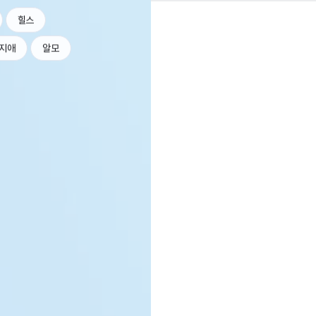
힐스
지애
알모