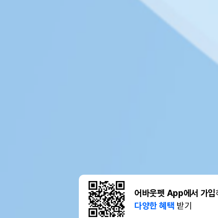
어바웃펫 App에서 가입
다양한 혜택
받기