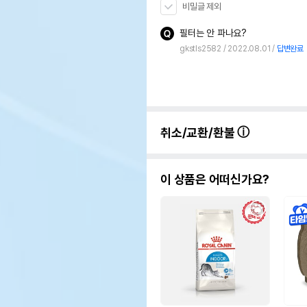
비밀글 제외
필터는 안 파나요?
gkstls2582
2022.08.01
답변완료
취소/교환/환불
이 상품은 어떠신가요?