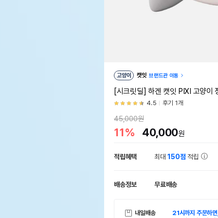
고양이
캣잇
브랜드관 이동
[시크릿딜] 하겐 캣잇 PIXI 고양이
4.5
후기 1개
45,000원
11%
40,000
원
적립혜택
최대
150점
적립
배송정보
무료배송
내일배송
21시까지 주문하면