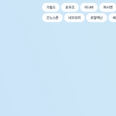
가필드
로우즈
이나바
퍼시캣
긴노스푼
네꼬모리
로얄캐닌
쉐