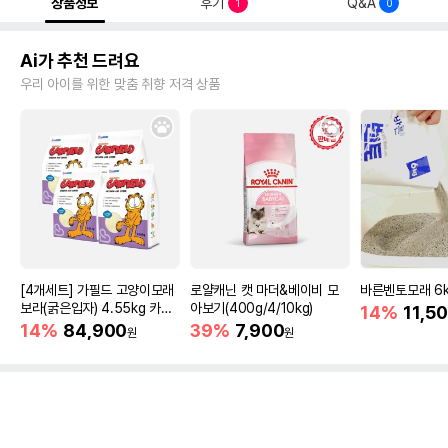
상품정보
후기
Q&A
1
0
Ai가 추천 드려요
우리 아이를 위한 맞춤 취향 저격 상품
[4개세트] 가필드 고양이모래
로얄캐닌 캣 마더&베이비 모
바른벤토모래 6
보라(굵은입자) 4.55kg 카사
아보기(400g/4/10kg)
14%
11,5
바모래
14%
84,900
39%
7,900
원
원