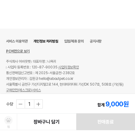
서비스 이용약관
개인정보 처리방침
입점/제휴 문의
공지사항
PC버전으로 보기
주식회사 어바웃펫
대표자명 : 나옥귀
사업자 등록번호 : 120-87-90035
사업자정보확인
통신판매업신고번호 : 제 2025-서울금천-2382호
개인정보관리자 : 김원규 hello@aboutpet.co.kr
서울특별시 금천구 가산디지털2로 144, 현대테라타워 가산DK 507호, 508호 (가산동)
구매안전(에스크로)서비스
© copyright (c) www.aboutpet.co.kr all rights reserved.
9,000
원
수량
합계
장바구니 담기
판매종료
찜