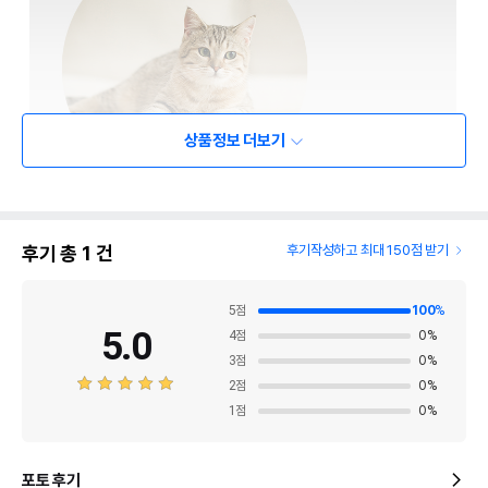
상품정보 더보기
후기 총
1
건
후기작성하고 최대 150점 받기
5
점
100
%
5.0
4
점
0
%
3
점
0
%
2
점
0
%
1
점
0
%
포토 후기