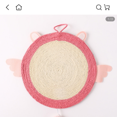
1
/
3