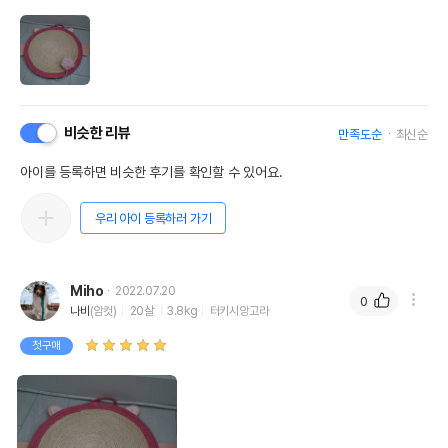
비슷한 리뷰
만족도순
최신순
아이를 등록하면 비슷한 후기를 확인할 수 있어요.
우리 아이 등록하러 가기
Miho
2022.07.20
0
나비
(암컷)
20살
3.8kg
터키시앙고라
첫구매