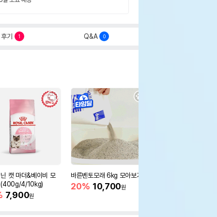
후기
Q&A
1
0
닌 캣 마더&베이비 모
바른벤토모래 6kg 모아보기
로얄캐닌 캣 인도어 4k
400g/4/10kg)
새 감소
20%
10,700
원
%
7,900
16%
55,000
원
원