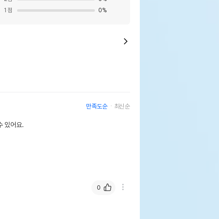
1
점
0
%
만족도순
최신순
 있어요.
0