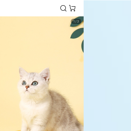
1
/
3