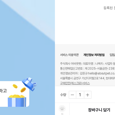
등록된 
서비스 이용약관
개인정보 처리방침
입점
주식회사 어바웃펫
대표자명 : 나옥귀
사업자 등
통신판매업신고번호 : 제 2025-서울금천-238
개인정보관리자 : 김원규 hello@aboutpet.co.
서울특별시 금천구 가산디지털2로 144, 현대테라
구매안전(에스크로)서비스
하고
© copyright (c) www.aboutpet.co.kr all r
수량
장바구니 담기
찜