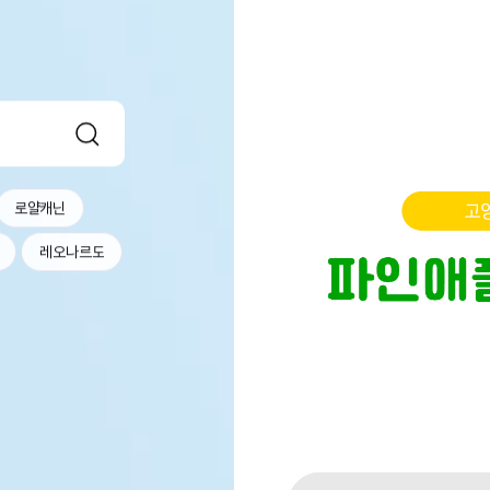
로얄캐닌
레오나르도