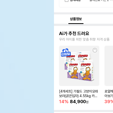
상품정보
Ai가 추천 드려요
우리 아이를 위한 맞춤 취향 저격 상품
[4개세트] 가필드 고양이모래
로얄캐
보라(굵은입자) 4.55kg 카사
아보기(
바모래
14%
84,900
39
원