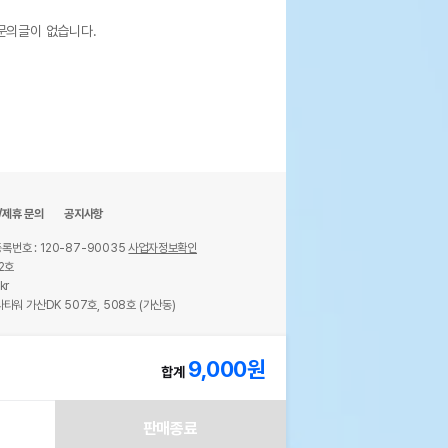
문의글이 없습니다.
/제휴 문의
공지사항
록번호 : 120-87-90035
사업자정보확인
2호
kr
타워 가산DK 507호, 508호 (가산동)
ights reserved.
9,000
원
합계
판매종료