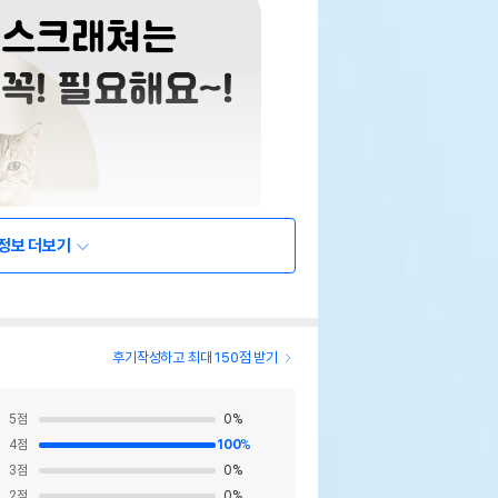
정보 더보기
후기작성하고 최대 150점 받기
5
점
0
%
4
점
100
%
3
점
0
%
2
점
0
%