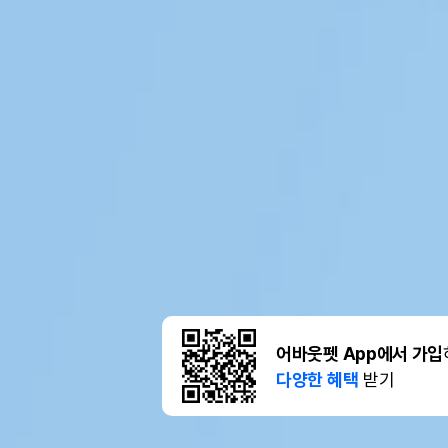
어바웃펫 App에서 가입
다양한 혜택
받기