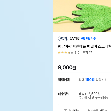
고양이
멍냥이랑
브랜드관 이동
멍냥이랑 파인애플 벽걸이 스크래
3.5
후기 1개
9,000
원
적립혜택
최대
150점
적립
배송정보
배송비 2,500원
(2만원 이상 무료배송)
업체배송
결제완료 기준 2 ~