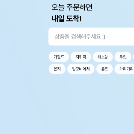
오늘 주문하면
내일 도착!
가필드
지위픽
캐츠랑
두잇
몬지
알모네이쳐
츄르
가리가리