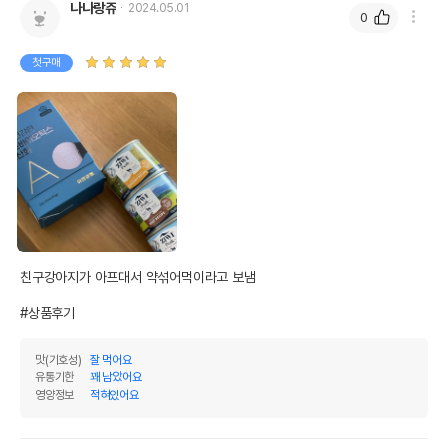
나나랑쥬
2024.05.01
AS책임자와 전화번호
0
어바웃펫//1644-9601
또는 소비자상담 관련
전화번호
첫구매
유통기한이 최소 2026.12.07이거나 그
이후인 상품이 출고됩니다.
유통기한
단, 상품명에 유통기한 명시된 경우, 해당
유통기한을 따릅니다.
친구강아지가 아프대서 약섞어먹이라고 보냄

#상품후기
맛(기호성)
잘 먹어요
유통기한
꽤 남았어요
영양정보
적혀있어요