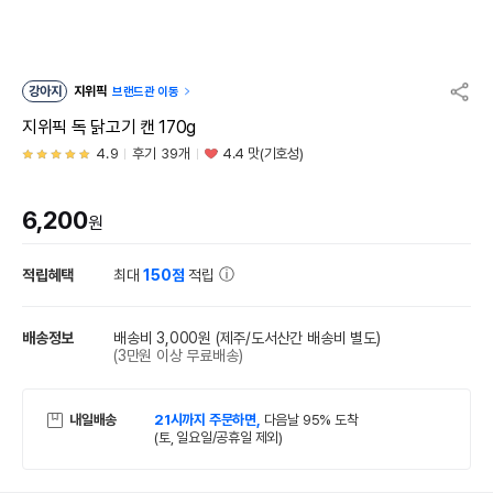
강아지
지위픽
브랜드관 이동
지위픽 독 닭고기 캔 170g
4.9
후기 39개
4.4 맛(기호성)
6,200
원
적립혜택
최대
150점
적립
배송정보
배송비 3,000원
(제주/도서산간 배송비 별도)
(3만원 이상 무료배송)
내일배송
21시까지 주문하면,
다음날 95% 도착
(토, 일요일/공휴일 제외)