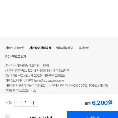
서비스 이용약관
개인정보 처리방침
입점/제휴 문의
공지사항
PC버전으로 보기
주식회사 어바웃펫
대표자명 : 나옥귀
사업자 등록번호 : 120-87-90035
사업자정보확인
통신판매업신고번호 : 제 2025-서울금천-2382호
개인정보관리자 : 김원규 hello@aboutpet.co.kr
서울특별시 금천구 가산디지털2로 144, 현대테라타워 가산DK 507호, 508호 (가산동)
구매안전(에스크로)서비스
© copyright (c) www.aboutpet.co.kr all rights reserved.
6,200
원
수량
합계