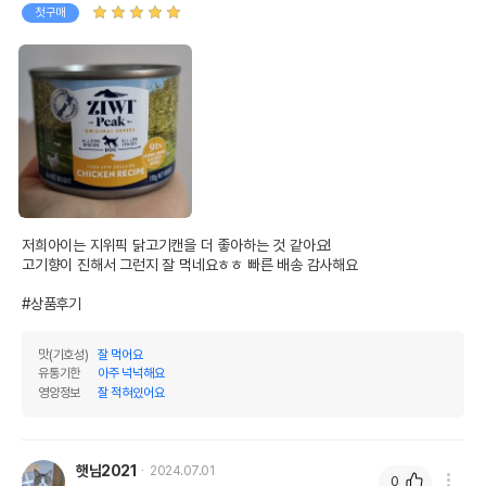
첫구매
저희아이는 지위픽 닭고기캔을 더 좋아하는 것 같아요!

고기향이 진해서 그런지 잘 먹네요ㅎㅎ 빠른 배송 감사해요

#상품후기
맛(기호성)
잘 먹어요
유통기한
아주 넉넉해요
영양정보
잘 적혀있어요
햇님2021
2024.07.01
0