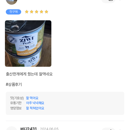
첫구매
출산한개에게 줬는데 잘먹네요

#상품후기
맛(기호성)
잘 먹어요
유통기한
아주 넉넉해요
영양정보
잘 적혀있어요
버디2431
2024.06.05