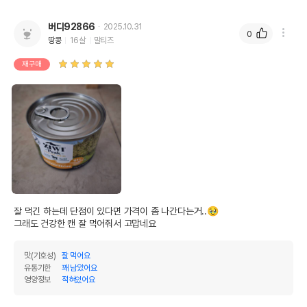
버디92866
2025.10.31
0
땅콩
16살
말티즈
재구매
잘 먹긴 하는데 단점이 있다면 가격이 좀 나간다는거..🥹

그래도 건강한 캔 잘 먹어줘서 고맙네요
맛(기호성)
잘 먹어요
유통기한
꽤 남았어요
영양정보
적혀있어요