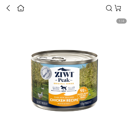
1
/
4