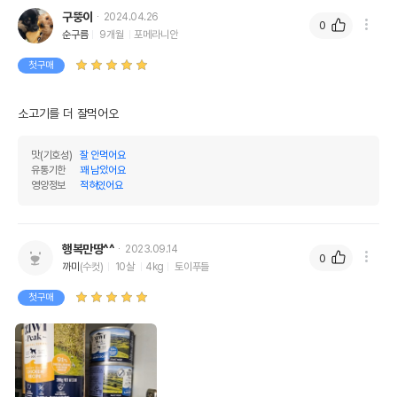
구뚱이
2024.04.26
0
순구름
9개월
포메라니안
첫구매
소고기를 더 잘먹어오
맛(기호성)
잘 안먹어요
유통기한
꽤 남았어요
영양정보
적혀있어요
행복만땅^^
2023.09.14
0
까미
(수컷)
10살
4kg
토이푸들
첫구매