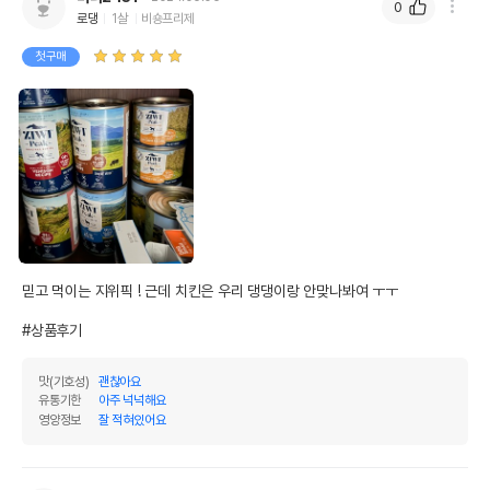
0
로댕
1살
비숑프리제
첫구매
상품 필수 정보
믿고 먹이는 지위픽 ! 근데 치킨은 우리 댕댕이랑 안맞나봐여 ㅜㅜ

품명 및 모델명
지위픽 독 닭고기 캔 170g
#상품후기
법에 의한 인증,허가 등을
상세페이지 참조
받았음을 확인할수 있는
경우 그에 대한 사항
맛(기호성)
괜찮아요
유통기한
아주 넉넉해요
제조국 또는 원산지
뉴질랜드
영양정보
잘 적혀있어요
제조자,수입품의 경우
ZiwiPeak//주식회사 펫트코리아
수입자를 함께 표기