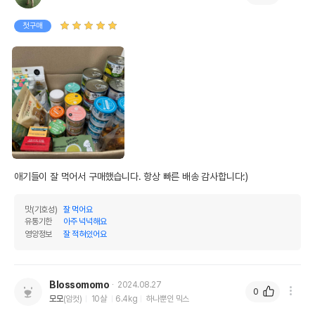
첫구매
애기들이 잘 먹어서 구매했습니다. 항상 빠른 배송 감사합니다:)
맛(기호성)
잘 먹어요
유통기한
아주 넉넉해요
영양정보
잘 적혀있어요
Blossomomo
2024.08.27
0
모모
(암컷)
10살
6.4kg
하나뿐인 믹스