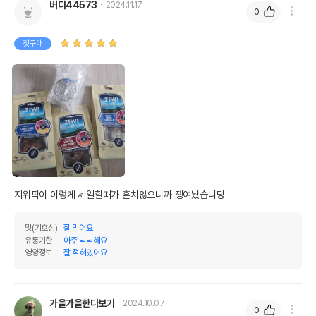
버디44573
2024.11.17
0
첫구매
지위픽이 이렇게 세일할때가 흔치않으니까 쟁여놨습니당
맛(기호성)
잘 먹어요
유통기한
아주 넉넉해요
영양정보
잘 적혀있어요
가을가을한다보기
2024.10.07
0