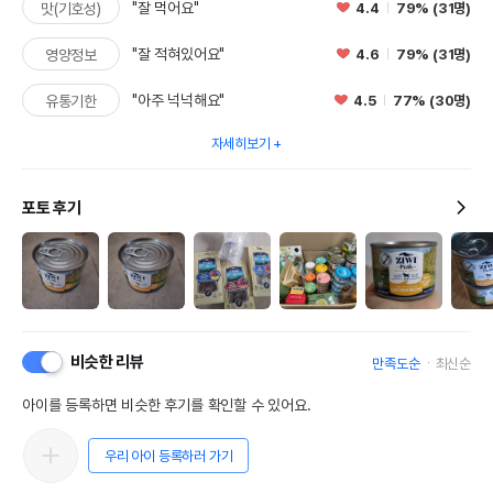
"잘 먹어요"
4.4
79% (31명)
맛(기호성)
"잘 적혀있어요"
4.6
79% (31명)
영양정보
"아주 넉넉해요"
4.5
77% (30명)
유통기한
자세히보기
포토 후기
비슷한 리뷰
만족도순
최신순
아이를 등록하면 비슷한 후기를 확인할 수 있어요.
우리 아이 등록하러 가기