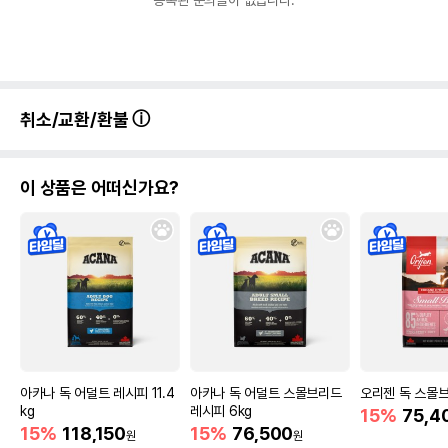
등록된 문의글이 없습니다.
취소/교환/환불
이 상품은 어떠신가요?
아카나 독 어덜트 레시피 11.4
아카나 독 어덜트 스몰브리드
오리젠 독 스몰브
kg
레시피 6kg
15%
75,4
15%
118,150
15%
76,500
원
원