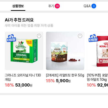
상품정보
후기
Q&A
39
0
Ai가 추천 드려요
우리 아이를 위한 맞춤 취향 저격 상품
그리니즈 오리지널 티니 130
[2개세트] 리얼트릿 한우 50g
[10%쿠폰] 로
개입
엄 어덜트 10kg
15%
5,900
원
증진
18%
53,000
10%
92,9
원