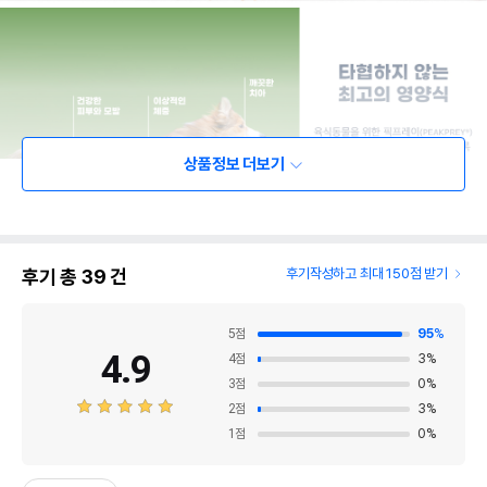
상품정보 더보기
후기 총
39
건
후기작성하고 최대 150점 받기
5
점
95
%
4.9
4
점
3
%
3
점
0
%
2
점
3
%
1
점
0
%