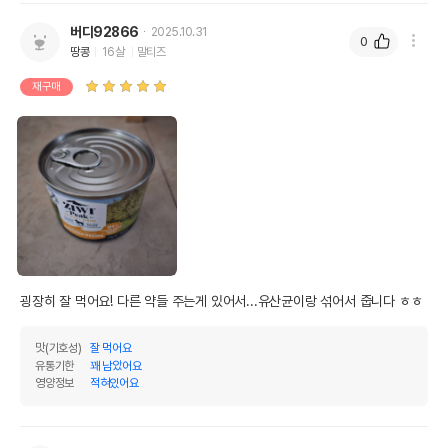
버디92866
2025.10.31
0
땅콩
16살
말티즈
재구매
굉장히 잘 먹어요! 다른 약들 주는게 있어서...유산균이랑 섞어서 줍니다 ㅎㅎ
맛(기호성)
잘 먹어요
유통기한
꽤 남았어요
영양정보
적혀있어요