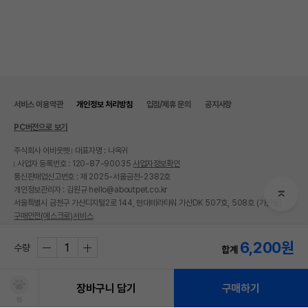
서비스 이용약관
개인정보 처리방침
입점/제휴 문의
공지사항
PC버전으로 보기
주식회사 어바웃펫
대표자명 : 나옥귀
사업자 등록번호 : 120-87-90035
사업자정보확인
통신판매업신고번호 : 제 2025-서울금천-2382호
개인정보관리자 : 김원규 hello@aboutpet.co.kr
서울특별시 금천구 가산디지털2로 144, 현대테라타워 가산DK 507호, 508호 (가산동)
구매안전(에스크로)서비스
© copyright (c) www.aboutpet.co.kr all rights reserved.
6,200
원
수량
합계
장바구니 담기
구매하기
찜