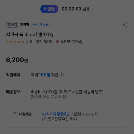
타임딜
00:00:00
남음
강아지
지위픽
브랜드관 이동
지위픽 독 소고기 캔 170g
4.8
후기 50개
4.5 맛(기호성)
6,200
원
적립혜택
최대
150점
적립
배송정보
배송비 3,000원
(제주/도서산간 배송비 별도)
(3만원 이상 무료배송)
내일배송
21시까지 주문하면,
다음날 95% 도착
(토, 일요일/공휴일 제외)