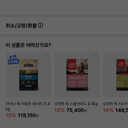
취소/교환/환불
이 상품은 어떠신가요?
아카나 독 어덜트 레시피 11.4
오리젠 독 스몰브리드 4.5kg
오리젠 독 시니어 
kg
15%
75,400
16%
146,
원
15%
118,150
원