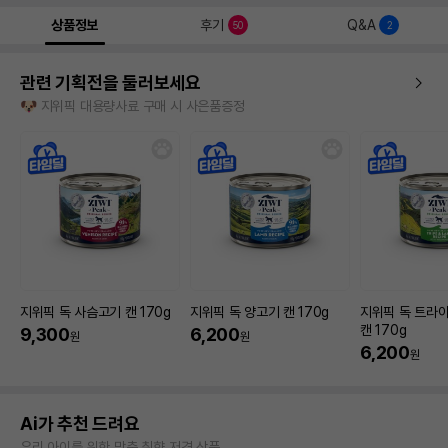
상품정보
후기
Q&A
50
2
관련 기획전을 둘러보세요
🐶 지위픽 대용량사료 구매 시 사은품증정
지위픽 독 사슴고기 캔 170g
지위픽 독 양고기 캔 170g
지위픽 독 트라
캔 170g
9,300
6,200
원
원
6,200
원
Ai가 추천 드려요
우리 아이를 위한 맞춤 취향 저격 상품