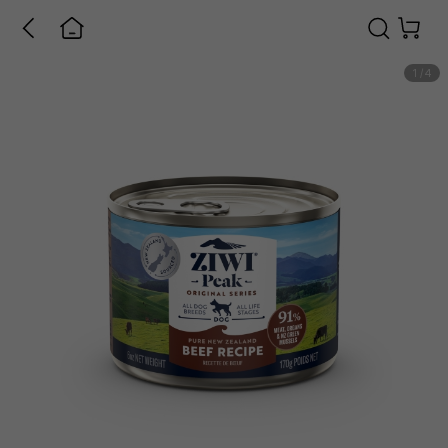
1
/
4