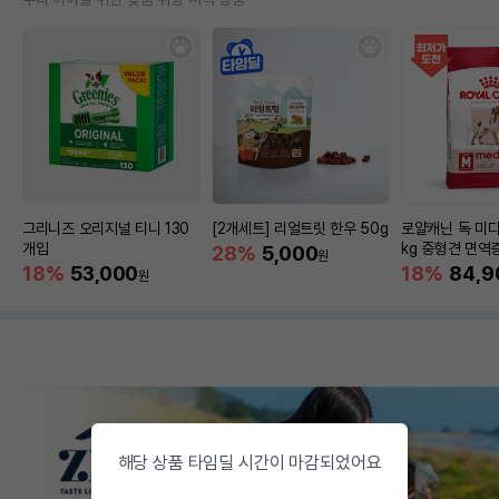
그리니즈 오리지널 티니 130
[2개세트] 리얼트릿 한우 50g
로얄캐닌 독 미디
개입
kg 중형견 면역
28%
5,000
원
18%
53,000
18%
84,9
원
해당 상품 타임딜 시간이 마감되었어요