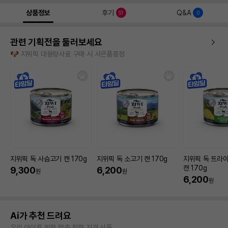
상품정보
후기
Q&A
51
0
관련 기획전을 둘러보세요
🐶 지위픽 대용량사료 구매 시 사은품증정
지위픽 독 사슴고기 캔 170g
지위픽 독 소고기 캔 170g
지위픽 독 트라
캔 170g
9,300
6,200
원
원
6,200
원
Ai가 추천 드려요
우리 아이를 위한 맞춤 취향 저격 상품