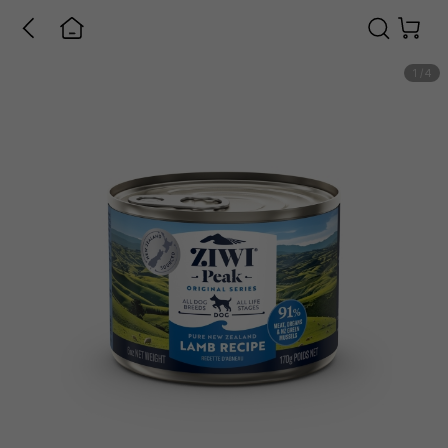
1
/
4