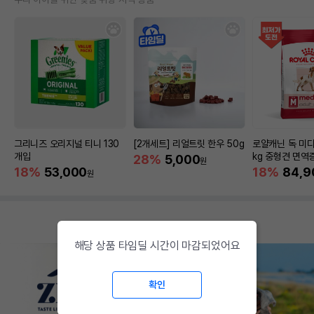
그리니즈 오리지널 티니 130
[2개세트] 리얼트릿 한우 50g
로얄캐닌 독 미디
개입
kg 중형견 면역
28%
5,000
원
18%
53,000
18%
84,9
원
해당 상품 타임딜 시간이 마감되었어요
확인