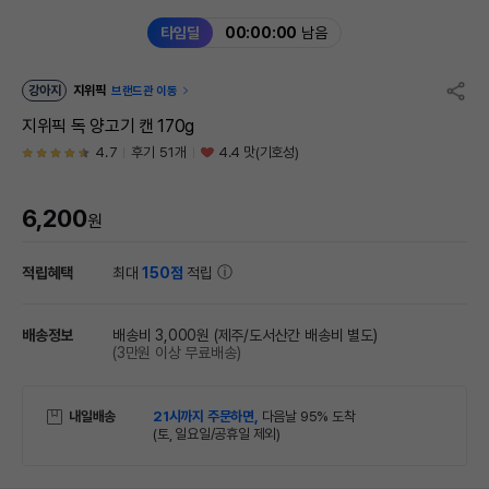
타임딜
00:00:00
남음
강아지
지위픽
브랜드관 이동
지위픽 독 양고기 캔 170g
4.7
후기 51개
4.4 맛(기호성)
6,200
원
적립혜택
최대
150점
적립
배송정보
배송비 3,000원
(제주/도서산간 배송비 별도)
(3만원 이상 무료배송)
내일배송
21시까지 주문하면,
다음날 95% 도착
(토, 일요일/공휴일 제외)