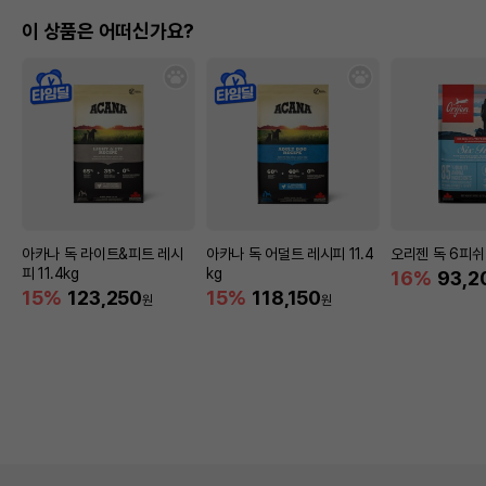
이 상품은 어떠신가요?
아카나 독 라이트&피트 레시
아카나 독 어덜트 레시피 11.4
오리젠 독 6피쉬 
피 11.4kg
kg
16%
93,2
15%
123,250
15%
118,150
원
원