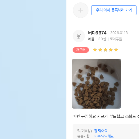
우리 아이 등록하러 가기
버디6674
2026.01.13
애플
30살
토이푸들
재구매
매번 구입해요 시료가 부드럽고 소화도 
맛(기호성)
잘 먹어요
유통기한
아주 넉넉해요