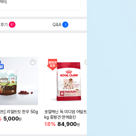
제외)
후기
Q&A
47
3
세트] 리얼트릿 한우 50g
로얄캐닌 독 미디엄 어덜트 10
오리젠 독 스몰브리드 4
kg 중형견 면역증진
%
5,000
15%
75,400
원
원
18%
84,900
원