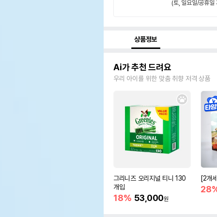
(토, 일요일/공휴일 
상품정보
Ai가 추천 드려요
우리 아이를 위한 맞춤 취향 저격 상품
그리니즈 오리지널 티니 130
[2개
개입
28
18%
53,000
원