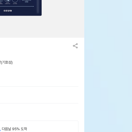
맛(기호성)
,
다음날 95% 도착