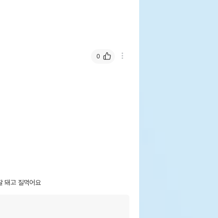
0
잘 돼고 질먹어요