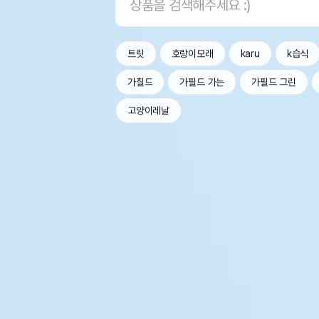
트릿
호랑이모래
karu
k습식
가칠드
가필드 가는
가필드 그린
고양이레날