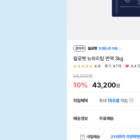
강아지
윌로펫
브랜드관 이동
윌로펫 뉴트리탑 면역 3kg
4.8
후기 47개
4.4 
48,000원
10%
43,200
원
적립혜택
최대
150점
적립
배송정보
무료배송
내일배송
21시까지 주문하면