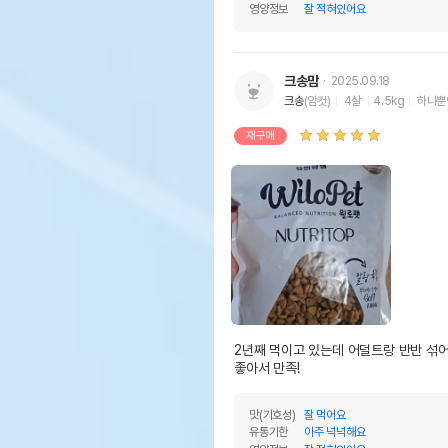
영양정보
잘 적혀있어요
크송맘
2025.09.18
크송
(암컷)
4살
4.5kg
하나뿐
재구매
2년째 먹이고 있는데 어덜트랑 반반 섞어
좋아서 만족!
맛(기호성)
잘 먹어요
유통기한
아주 넉넉해요