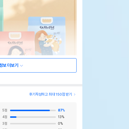
정보 더보기
후기작성하고 최대 150점 받기
5
점
87
%
4
점
13
%
3
점
0
%