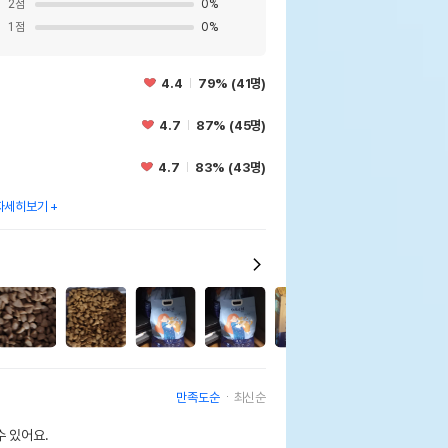
2
점
0
%
1
점
0
%
4.4
79% (41명)
4.7
87% (45명)
4.7
83% (43명)
자세히보기
2
만족도순
최신순
 있어요.