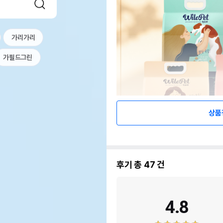
가리가리
가필드그린
상품
후기 총
47
건
4.8