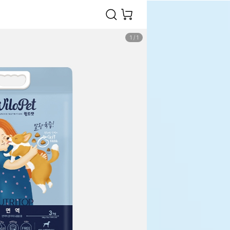
1
/
1