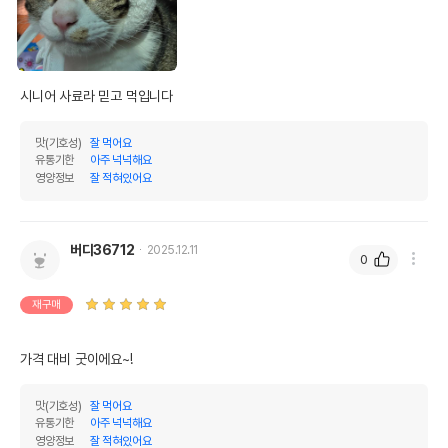
시니어 사료라 믿고 먹입니다
맛(기호성)
잘 먹어요
유통기한
아주 넉넉해요
영양정보
잘 적혀있어요
버디36712
2025.12.11
0
재구매
가격 대비 굿이에요~!
맛(기호성)
잘 먹어요
유통기한
아주 넉넉해요
영양정보
잘 적혀있어요