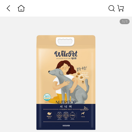
1
/
1