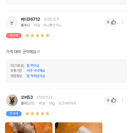
버디36712
2025.12.11
0
똥수니
14살
하나뿐인 믹스
재구매
가격 대비 굿이에요~!
맛(기호성)
잘 먹어요
유통기한
아주 넉넉해요
영양정보
잘 적혀있어요
꼬비53
2025.11.22
0
콩이
(암컷)
16살
5kg
요크셔테리어
첫구매