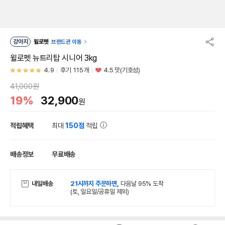
강아지
윌로펫
브랜드관 이동
윌로펫 뉴트리탑 시니어 3kg
4.9
후기 115개
4.5 맛(기호성)
41,000원
19%
32,900
원
적립혜택
최대
150점
적립
배송정보
무료배송
내일배송
21시까지 주문하면,
다음날 95% 도착
(토, 일요일/공휴일 제외)