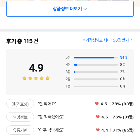
상품정보 더보기
후기 총
115
건
후기작성하고 최대 150점 받기
5
점
91
%
4.9
4
점
8
%
3
점
2
%
2
점
0
%
1
점
0
%
"잘 먹어요"
4.5
78% (93명)
맛(기호성)
"잘 적혀있어요"
4.5
76% (91명)
영양정보
"아주 넉넉해요"
4.4
71% (85명)
유통기한