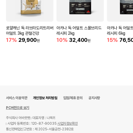
로얄캐닌 독 라브라도리트리버
아카나 독 어덜트 스몰브리드
아카나 독 어덜
어덜트 3kg 관절건강
레시피 2kg
레시피 6kg
17%
29,900
10%
32,400
15%
76,5
원
원
서비스 이용약관
개인정보 처리방침
입점/제휴 문의
공지사항
PC버전으로 보기
주식회사 어바웃펫
대표자명 : 나옥귀
사업자 등록번호 : 120-87-90035
사업자정보확인
통신판매업신고번호 : 제 2025-서울금천-2382호