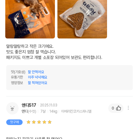
말랑말랑하고 작은 크기에요.

맛도 좋은지 엄청 잘 먹습니다.

패키지도 이쁘고 개별 소포장 되어있어 보관도 편리합니다.
맛(기호성)
잘 안먹어요
유통기한
아주 넉넉해요
영양정보
잘 적혀있어요
앤디517
2025.11.03
0
앤디
(수컷)
7살
14kg
아메리칸코카스파니엘
첫구매
맛있는지 갑자기 사료를 잘 먹어요
