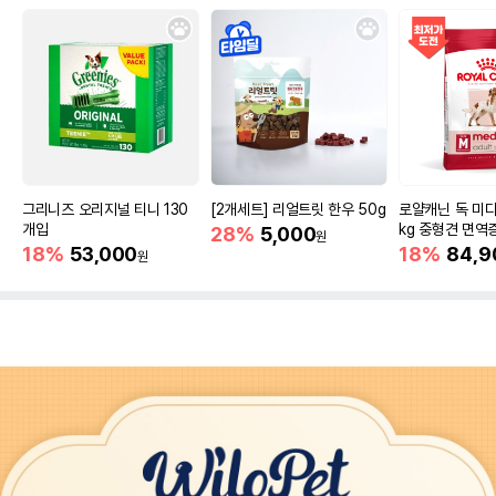
그리니즈 오리지널 티니 130
[2개세트] 리얼트릿 한우 50g
로얄캐닌 독 미디
개입
kg 중형견 면역
28%
5,000
원
18%
53,000
18%
84,9
원