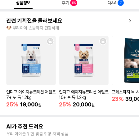
상품정보
후기
Q&A
115
7
관련 기획전을 둘러보세요
🐶 우리아이 스물까지 건강하개
인디고 에이지뉴트리션 어덜트
인디고 에이지뉴트리션 어덜트
프레스티지 독 시
7+ 포 독 1.2kg
10+ 포 독 1.2kg
23%
39,0
25%
19,000
25%
20,000
원
원
Ai가 추천 드려요
우리 아이를 위한 맞춤 취향 저격 상품