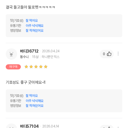
결국 돌고돌아 윌로펫ㅋㅋㅋㅋㅋ
맛(기호성)
잘 먹어요
유통기한
아주 넉넉해요
영양정보
잘 적혀있어요
버디36712
2026.04.24
0
똥수니
15살
하나뿐인 믹스
재구매
기호성도 좋구 굿이에요~!!
맛(기호성)
잘 먹어요
유통기한
아주 넉넉해요
영양정보
잘 적혀있어요
버디57104
2026.04.14