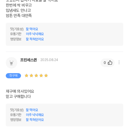
한번에 싹 비우고

입냄새도 안나고

암튼 만족 대만족
맛(기호성)
잘 먹어요
유통기한
아주 넉넉해요
영양정보
잘 적혀있어요
프린세스퀸
2025.08.24
0
첫구매
재구매 의사있어요 

믿고 구매합니다 
맛(기호성)
잘 먹어요
유통기한
아주 넉넉해요
영양정보
잘 적혀있어요