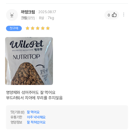
까망크림
2025.08.17
0
크림
(암컷)
8살
7kg
첫구매
영양제와 섞어주어도 잘 먹어요

부드러워서 치아에 무리를 주지않음
맛(기호성)
잘 먹어요
유통기한
아주 넉넉해요
영양정보
잘 적혀있어요