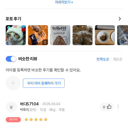
자세히보기
포토 후기
2
비슷한 리뷰
만족도순
최신순
아이를 등록하면 비슷한 후기를 확인할 수 있어요.
우리 아이 등록하러 가기
버디57104
2026.08.04
0
박흑미
(암컷)
12살
8kg
푸들
재구매