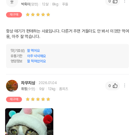
0
박흑미
(암컷)
12살
8kg
푸들
재구매
항상 애기가 편애하는 사료입니다. 다른거 주면 거들더도 안 봐서 이것만 먹여
용, 아주 잘 먹습니다.
맛(기호성)
잘 먹어요
유통기한
아주 넉넉해요
영양정보
잘 적혀있어요
차무치상
2026.01.04
0
휘핑
(수컷)
9살
12kg
폼피츠
재구매