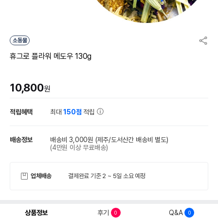
소동물
휴그로 플라워 메도우 130g
10,800
원
적립혜택
최대
150점
적립
배송정보
배송비 3,000원
(제주/도서산간 배송비 별도)
(4만원 이상 무료배송)
업체배송
결제완료 기준 2 ~ 5일 소요 예정
상품정보
후기
Q&A
0
0