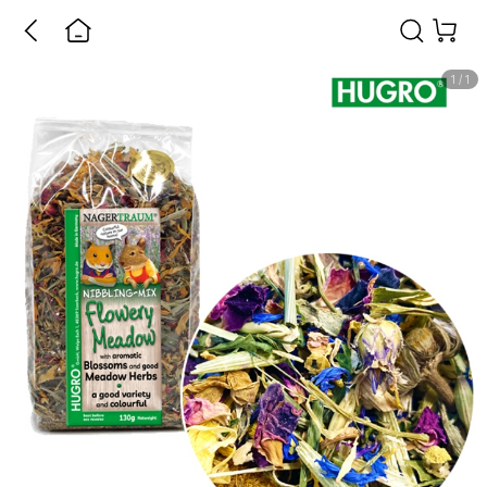
1
/
1